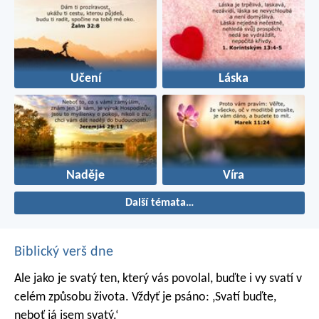
Učení
Láska
Naděje
Víra
Další témata…
Biblický verš dne
Ale jako je svatý ten, který vás povolal, buďte i vy svatí v
celém způsobu života. Vždyť je psáno: ‚Svatí buďte,
neboť já jsem svatý.‘