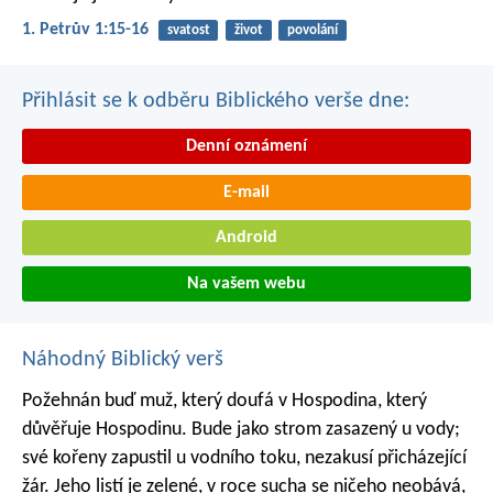
1. Petrův 1:15-16
svatost
život
povolání
Přihlásit se k odběru Biblického verše dne:
Denní oznámení
E-mail
Android
Na vašem webu
Náhodný Biblický verš
Požehnán buď muž, který doufá v Hospodina,
který
důvěřuje Hospodinu.
Bude jako strom zasazený u vody;
své kořeny zapustil u vodního toku,
nezakusí přicházející
žár.
Jeho listí je zelené,
v roce sucha se ničeho neobává,