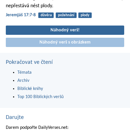
nepřestává nést plody.
Jeremjáš 17:7-8
důvěra
požehnání
plody
Náhodný verš!
Náhodný verš s obrázkem
Pokračovat ve čtení
Témata
Archiv
Biblické knihy
Top 100 Biblických veršů
Darujte
Darem podpořte DailyVerses.net: