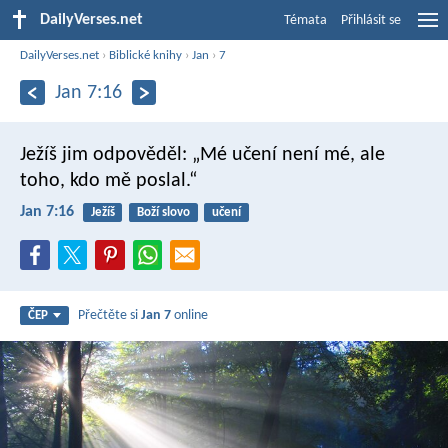
DailyVerses.net
Témata
Přihlásit se
DailyVerses.net
›
Biblické knihy
›
Jan
›
7
Jan 7:16
Ježíš jim odpověděl: „Mé učení není mé, ale
toho, kdo mě poslal.“
Jan 7:16
Ježíš
Boží slovo
učení
Přečtěte si
Jan 7
online
ČEP