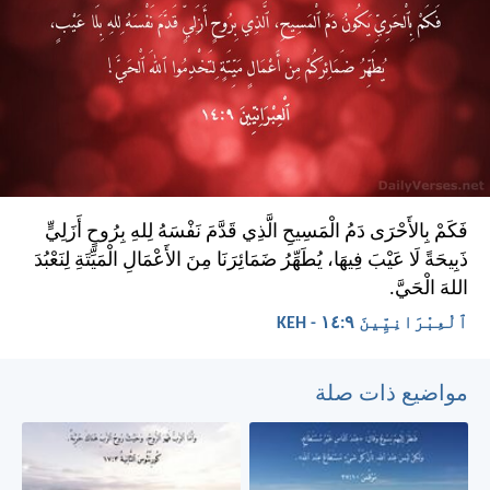
فَكَمْ بِالأَحْرَى دَمُ الْمَسِيحِ الَّذِي قَدَّمَ نَفْسَهُ لِلهِ بِرُوحٍ أَزَلِيٍّ
ذَبِيحَةً لَا عَيْبَ فِيهَا، يُطَهِّرُ ضَمَائِرَنَا مِنَ الأَعْمَالِ الْمَيِّتَةِ لِنَعْبُدَ
اللهَ الْحَيَّ.
ٱلْعِبْرَانِيِّينَ ٩:‏١٤ - KEH
مواضيع ذات صلة