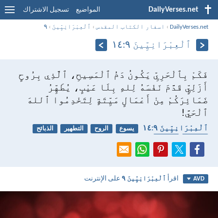
DailyVerses.net
المواضيع
تسجيل الاشتراك
DailyVerses.net
›
اسفار الكتاب المقدس
›
ٱلْعِبْرَانِيِّينَ
›
٩
ٱلْعِبْرَانِيِّينَ ٩:‏١٤
فَكَمْ بِٱلْحَرِيِّ يَكُونُ دَمُ ٱلْمَسِيحِ، ٱلَّذِي بِرُوحٍ
أَزَلِيٍّ قَدَّمَ نَفْسَهُ لِلهِ بِلَا عَيْبٍ، يُطَهِّرُ
ضَمَائِرَكُمْ مِنْ أَعْمَالٍ مَيِّتَةٍ لِتَخْدِمُوا ٱللهَ
ٱلْحَيَّ!
ٱلْعِبْرَانِيِّينَ ٩:‏١٤
يسوع
الروح
التطهير
الذبائح
الخطية
الخدمة
اقرأ
ٱلْعِبْرَانِيِّينَ ٩
على الإنترنت
AVD