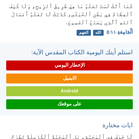
كَمَا أَنَّكَ لَسْتَ تَعْلَمُ مَا هِيَ طَرِيقُ ٱلرِّيحِ، وَلَا كَيْفَ
ٱلْعِظَامُ فِي بَطْنِ ٱلْحُبْلَى، كَذَلِكَ لَا تَعْلَمُ أَعْمَالَ
ٱللهِ ٱلَّذِي يَصْنَعُ ٱلْجَمِيعَ.
اَلْجَامِعَةِ ١١:‏٥
الله
الفهم
استلم أيتك اليومية الكتاب المقدس الآية:
الإخطار اليومي
الايميل
Android
على موقعك
ايات مختارة
لَا خَوْفَ فِي ٱلْمَحَبَّةِ، بَلِ ٱلْمَحَبَّةُ ٱلْكَامِلَةُ تَطْرَحُ