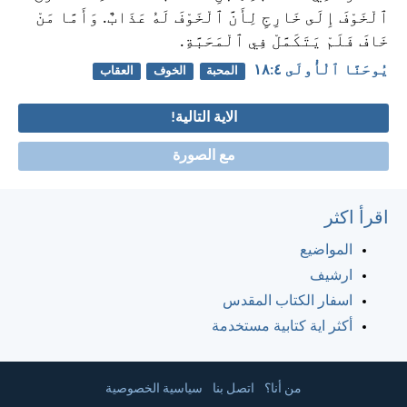
ٱلْخَوْفَ إِلَى خَارِجٍ لِأَنَّ ٱلْخَوْفَ لَهُ عَذَابٌ. وَأَمَّا مَنْ
خَافَ فَلَمْ يَتَكَمَّلْ فِي ٱلْمَحَبَّةِ.
يُوحَنَّا ٱلْأُولَى ٤:‏١٨
المحبة
الخوف
العقاب
الاية التالية!
مع الصورة
اقرأ اكثر
المواضيع
ارشيف
اسفار الكتاب المقدس
أكثر اية كتابية مستخدمة
من أنا؟
اتصل بنا
سياسية الخصوصية