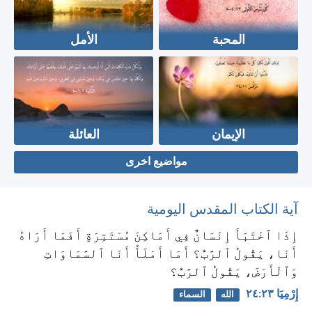
المحبة
الأمل
الإيمان
العائلة
مواضيع اخرى
آية الكتاب المقدس اليومية
إِذَا ٱخْتَبَأَ إِنْسَانٌ فِي أَمَاكِنَ مُسْتَتِرَةٍ أَفَمَا أَرَاهُ
أَنَا، يَقُولُ ٱلرَّبُّ؟ أَمَا أَمْلَأُ أَنَا ٱلسَّمَاوَاتِ
وَٱلْأَرْضَ، يَقُولُ ٱلرَّبُّ؟
إِرْمِيَا ٢٣:‏٢٤
الله
السماء