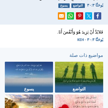
يُوحَنَّا ٣:‏٣٠
التواضع
يسوع
فَلابُدَّ أَنْ يَزِيدَ هُوَ وَأَنْقُصَ أَنَا.
يُوحَنَّا ٣:‏٣٠ - KEH
مواضيع ذات صلة
التواضع
يسوع