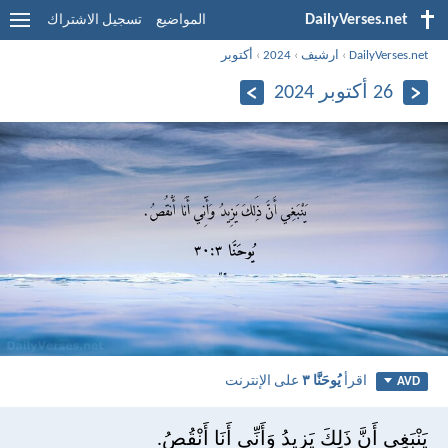
DailyVerses.net
المواضيع
تسجيل الاشتراك
DailyVerses.net
›
ارشيف
›
2024
›
أكتوبر
26 أكتوبر 2024
اقرأ
يُوحَنَّا ٣
على الإنترنت
AVD
يَنْبَغِي أَنَّ ذَلِكَ يَزِيدُ وَأَنِّي أَنَا أَنْقُصُ.