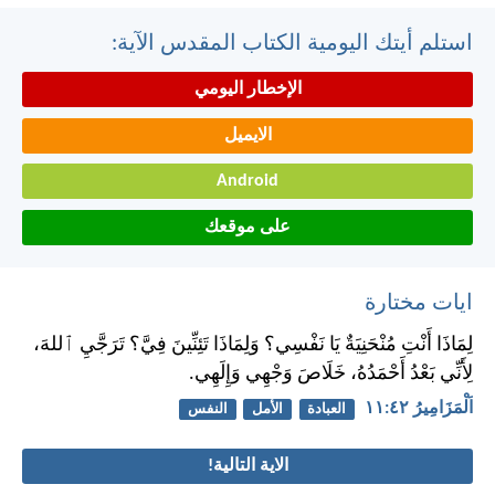
استلم أيتك اليومية الكتاب المقدس الآية:
الإخطار اليومي
الايميل
Android
على موقعك
ايات مختارة
لِمَاذَا أَنْتِ مُنْحَنِيَةٌ يَا نَفْسِي؟ وَلِمَاذَا تَئِنِّينَ فِيَّ؟ تَرَجَّيِ ٱللهَ،
لِأَنِّي بَعْدُ أَحْمَدُهُ، خَلَاصَ وَجْهِي وَإِلَهِي.
اَلْمَزَامِيرُ ٤٢:‏١١
العبادة
الأمل
النفس
الاية التالية!