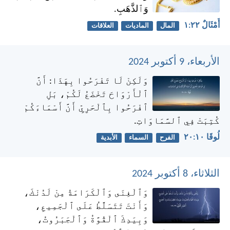
وَٱلذَّهَبِ.
أَمْثَالٌ ٢٢:‏١
المال
الماديات
العلاقات
الأربعاء، 9 أكتوبر 2024
وَلَكِنْ لَا تَفْرَحُوا بِهَذَا: أَنَّ
ٱلْأَرْوَاحَ تَخْضَعُ لَكُمْ، بَلِ
ٱفْرَحُوا بِٱلْحَرِيِّ أَنَّ أَسْمَاءَكُمْ
كُتِبَتْ فِي ٱلسَّمَاوَاتِ.
لُوقَا ١٠:‏٢٠
الفرح
السماء
الأبدية
الثلاثاء، 8 أكتوبر 2024
وَٱلْغِنَى وَٱلْكَرَامَةُ مِنْ لَدُنْكَ،
وَأَنْتَ تَتَسَلَّطُ عَلَى ٱلْجَمِيعِ،
وَبِيَدِكَ ٱلْقُوَّةُ وَٱلْجَبَرُوتُ،