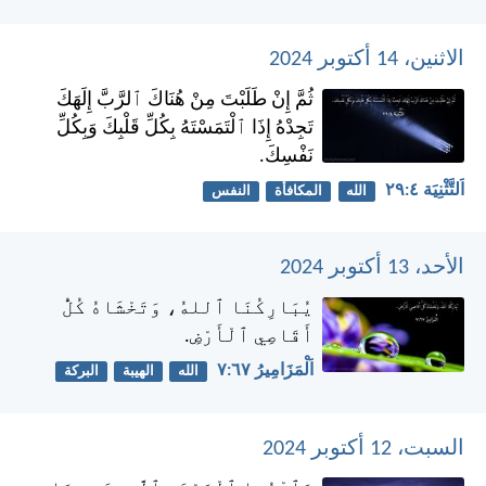
الاثنين، 14 أكتوبر 2024
ثُمَّ إِنْ طَلَبْتَ مِنْ هُنَاكَ ٱلرَّبَّ إِلَهَكَ
تَجِدْهُ إِذَا ٱلْتَمَسْتَهُ بِكُلِّ قَلْبِكَ وَبِكُلِّ
نَفْسِكَ.
اَلتَّثْنِيَة ٤:‏٢٩
الله
المكافأة
النفس
الأحد، 13 أكتوبر 2024
يُبَارِكُنَا ٱللهُ، وَتَخْشَاهُ كُلُّ
أَقَاصِي ٱلْأَرْضِ.
اَلْمَزَامِيرُ ٦٧:‏٧
الله
الهيبة
البركة
السبت، 12 أكتوبر 2024