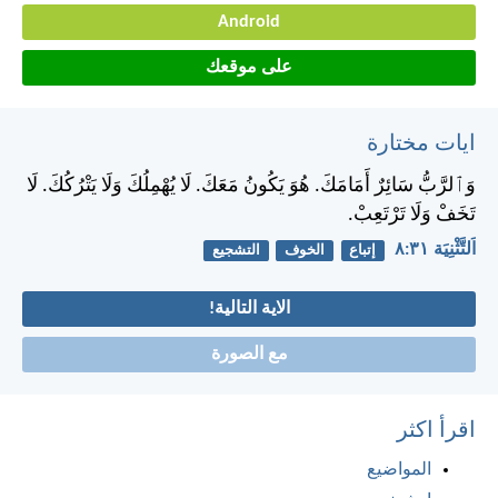
Android
على موقعك
ايات مختارة
وَٱلرَّبُّ سَائِرٌ أَمَامَكَ. هُوَ يَكُونُ مَعَكَ. لَا يُهْمِلُكَ وَلَا يَتْرُكُكَ. لَا
تَخَفْ وَلَا تَرْتَعِبْ.
اَلتَّثْنِيَة ٣١:‏٨
إتباع
الخوف
التشجيع
الاية التالية!
مع الصورة
اقرأ اكثر
المواضيع