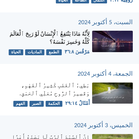
رُومِيَةَ ١٢:‏٢
الكمال
الطاعة
الحياة
السبت، 5 أكتوبر 2024
لِأَنَّهُ مَاذَا يَنْتَفِعُ ٱلْإِنْسَانُ لَوْ رَبِحَ ٱلْعَالَمَ
كُلَّهُ وَخَسِرَ نَفْسَهُ؟
مَرْقُسَ ٨:‏٣٦
الطمع
الماديات
الحياة
الجمعة، 4 أكتوبر 2024
بَطِيءُ ٱلْغَضَبِ كَثِيرُ ٱلْفَهْمِ،
وَقَصِيرُ ٱلرُّوحِ مُعَلِّي ٱلْحَمَقِ.
أَمْثَالٌ ١٤:‏٢٩
الحكمة
الصبر
الفهم
الخميس، 3 أكتوبر 2024
إِنَّ ٱلسَّيِّدَ ٱلرَّبَّ لَا يَصْنَعُ أَمْرًا