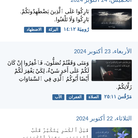
الخميس، 24 أكتوبر 2024
بَارِكُوا عَلَى ٱلَّذِينَ يَضْطَهِدُونَكُمْ.
بَارِكُوا وَلَا تَلْعَنُوا.
رُومِيَةَ ١٢:‏١٤
البركة
الاضطهاد
الأربعاء، 23 أكتوبر 2024
وَمَتَى وَقَفْتُمْ تُصَلُّونَ، فَٱغْفِرُوا إِنْ كَانَ
لَكُمْ عَلَى أَحَدٍ شَيْءٌ، لِكَيْ يَغْفِرَ لَكُمْ
أَيْضًا أَبُوكُمُ ٱلَّذِي فِي ٱلسَّمَاوَاتِ
زَلَّاتِكُمْ.
مَرْقُسَ ١١:‏٢٥
الصلاة
الغفران
الأب
الثلاثاء، 22 أكتوبر 2024
قَبْلَ ٱلْكَسْرِ يَتَكَبَّرُ قَلْبُ