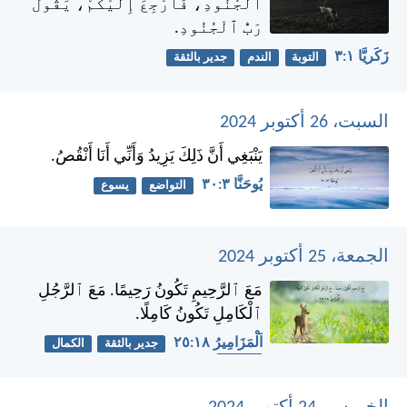
ٱلْجُنُودِ، فَأَرْجِعَ إِلَيْكُمْ، يَقُولُ
رَبُّ ٱلْجُنُودِ.
زَكَريَّا ١:‏٣
التوبة
الندم
جدير بالثقة
السبت، 26 أكتوبر 2024
يَنْبَغِي أَنَّ ذَلِكَ يَزِيدُ وَأَنِّي أَنَا أَنْقُصُ.
يُوحَنَّا ٣:‏٣٠
التواضع
يسوع
الجمعة، 25 أكتوبر 2024
مَعَ ٱلرَّحِيمِ تَكُونُ رَحِيمًا. مَعَ ٱلرَّجُلِ
ٱلْكَامِلِ تَكُونُ كَامِلًا.
اَلْمَزَامِيرُ ١٨:‏٢٥
جدير بالثقة
الكمال
الصلاح