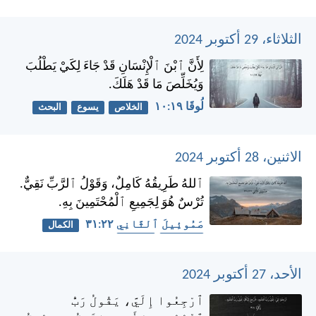
الثلاثاء، 29 أكتوبر 2024
لِأَنَّ ٱبْنَ ٱلْإِنْسَانِ قَدْ جَاءَ لِكَيْ يَطْلُبَ
وَيُخَلِّصَ مَا قَدْ هَلَكَ.
لُوقَا ١٩:‏١٠
الخلاص
يسوع
البحث
الاثنين، 28 أكتوبر 2024
ٱللهُ طَرِيقُهُ كَامِلٌ، وَقَوْلُ ٱلرَّبِّ نَقِيٌّ.
تُرْسٌ هُوَ لِجَمِيعِ ٱلْمُحْتَمِينَ بِهِ.
صَمُوئِيلَ ٱلثَّانِي ٢٢:‏٣١
الكمال
كلمة الله
الحماية
الأحد، 27 أكتوبر 2024
ٱرْجِعُوا إِلَيَّ، يَقُولُ رَبُّ