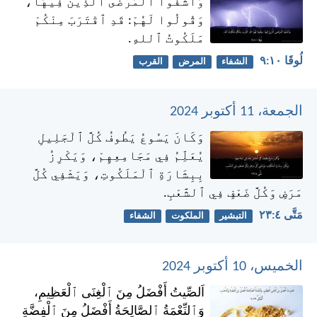
وَٱشْفُوا ٱلْمَرْضَى ٱلَّذِينَ فِيهَا،
وَقُولُوا لَهُمْ: قَدِ ٱقْتَرَبَ مِنْكُمْ
مَلَكُوتُ ٱللهِ.
لُوقَا ١٠:‏٩
الشفاء
المرض
القرب
الجمعة، 11 أكتوبر 2024
وَكَانَ يَسُوعُ يَطُوفُ كُلَّ ٱلْجَلِيلِ
يُعَلِّمُ فِي مَجَامِعِهِمْ، وَيَكْرِزُ
بِبِشَارَةِ ٱلْمَلَكُوتِ، وَيَشْفِي كُلَّ
مَرَضٍ وَكُلَّ ضَعْفٍ فِي ٱلشَّعْبِ.
مَتَّى ٤:‏٢٣
التبشير
الملكوت
الشفاء
الخميس، 10 أكتوبر 2024
اَلصِّيتُ أَفْضَلُ مِنَ ٱلْغِنَى ٱلْعَظِيمِ،
وَٱلنِّعْمَةُ ٱلصَّالِحَةُ أَفْضَلُ مِنَ ٱلْفِضَّةِ