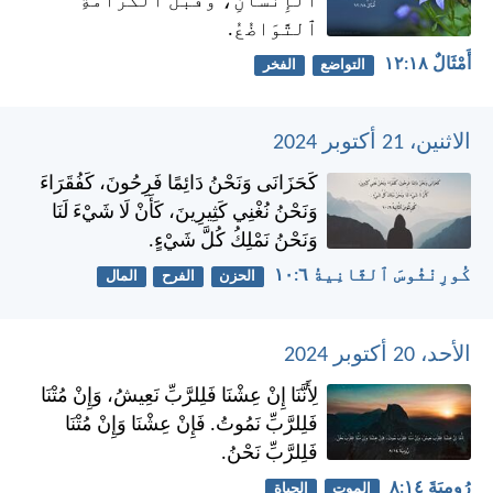
ٱلْإِنْسَانِ، وَقَبْلَ ٱلْكَرَامَةِ
ٱلتَّوَاضُعُ.
أَمْثَالٌ ١٨:‏١٢
التواضع
الفخر
الاثنين، 21 أكتوبر 2024
كَحَزَانَى وَنَحْنُ دَائِمًا فَرِحُونَ، كَفُقَرَاءَ
وَنَحْنُ نُغْنِي كَثِيرِينَ، كَأَنْ لَا شَيْءَ لَنَا
وَنَحْنُ نَمْلِكُ كُلَّ شَيْءٍ.
كُورِنْثُوسَ ٱلثَّانِيةُ ٦:‏١٠
الحزن
الفرح
المال
الأحد، 20 أكتوبر 2024
لِأَنَّنَا إِنْ عِشْنَا فَلِلرَّبِّ نَعِيشُ، وَإِنْ مُتْنَا
فَلِلرَّبِّ نَمُوتُ. فَإِنْ عِشْنَا وَإِنْ مُتْنَا
فَلِلرَّبِّ نَحْنُ.
رُومِيَةَ ١٤:‏٨
الموت
الحياة