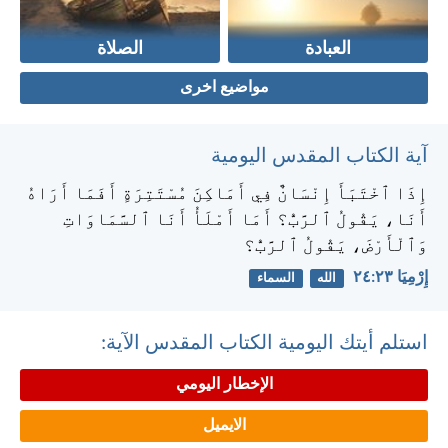
العبادة
الصلاة
مواضيع اخرى
آية الكتاب المقدس اليومية
إِذَا ٱخْتَبَأَ إِنْسَانٌ فِي أَمَاكِنَ مُسْتَتِرَةٍ أَفَمَا أَرَاهُ
أَنَا، يَقُولُ ٱلرَّبُّ؟ أَمَا أَمْلَأُ أَنَا ٱلسَّمَاوَاتِ
وَٱلْأَرْضَ، يَقُولُ ٱلرَّبُّ؟
إِرْمِيَا ٢٣:‏٢٤
الله
السماء
استلم أيتك اليومية الكتاب المقدس الآية:
الإخطار اليومي
الايميل