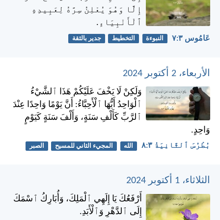
إِلَّا وَهُوَ يُعْلِنُ سِرَّهُ لِعَبِيدِهِ
ٱلْأَنْبِيَاءِ.
عَامُوس ٣:‏٧
النبوءة
التخطيط
جدير بالثقة
الأربعاء، 2 أكتوبر 2024
وَلَكِنْ لَا يَخْفَ عَلَيْكُمْ هَذَا ٱلشَّيْءُ
ٱلْوَاحِدُ أَيُّهَا ٱلْأَحِبَّاءُ: أَنَّ يَوْمًا وَاحِدًا عِنْدَ
ٱلرَّبِّ كَأَلْفِ سَنَةٍ، وَأَلْفَ سَنَةٍ كَيَوْمٍ
وَاحِدٍ.
بُطْرُسَ ٱلثَّانِيَةُ ٣:‏٨
الله
المجيء الثاني للمسيح
الصبر
الثلاثاء، 1 أكتوبر 2024
أَرْفَعُكَ يَا إِلَهِي ٱلْمَلِكَ، وَأُبَارِكُ ٱسْمَكَ
إِلَى ٱلدَّهْرِ وَٱلْأَبَدِ.