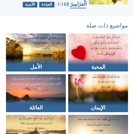
اَلْمَزَامِيرُ ١٤٥:‏١
العبادة
الأبدية
التسبيح
مواضيع ذات صلة
المحبة
الأمل
الإيمان
العائلة