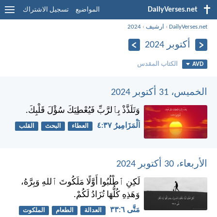
DailyVerses.net
المواضيع
تسجيل الاشتراك
DailyVerses.net
›
ارشيف
›
2024
أكتوبر 2024
AVD
الكتاب المقدس
الخميس، 31 أكتوبر 2024
وَتَلَذَّذْ بِٱلرَّبِّ فَيُعْطِيَكَ سُؤْلَ قَلْبِكَ.
اَلْمَزَامِيرُ ٣٧:‏٤
العطاء
البحث
القلب
الأربعاء، 30 أكتوبر 2024
لَكِنِ ٱطْلُبُوا أَوَّلًا مَلَكُوتَ ٱللهِ وَبِرَّهُ،
وَهَذِهِ كُلُّهَا تُزَادُ لَكُمْ.
مَتَّى ٦:‏٣٣
العدالة
الطعام
الملكوت