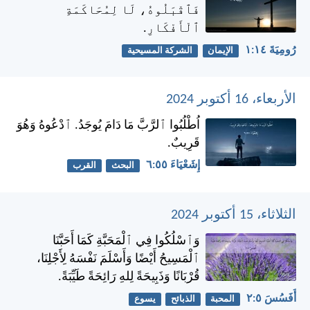
فَٱقْبَلُوهُ، لَا لِمُحَاكَمَةِ
ٱلْأَفْكَارِ.
رُومِيَةَ ١٤:‏١
الإيمان
الشركة المسيحية
الأربعاء، 16 أكتوبر 2024
اُطْلُبُوا ٱلرَّبَّ مَا دَامَ يُوجَدُ. ٱدْعُوهُ وَهُوَ
قَرِيبٌ.
إِشَعْيَاءَ ٥٥:‏٦
البحث
القرب
الثلاثاء، 15 أكتوبر 2024
وَٱسْلُكُوا فِي ٱلْمَحَبَّةِ كَمَا أَحَبَّنَا
ٱلْمَسِيحُ أَيْضًا وَأَسْلَمَ نَفْسَهُ لِأَجْلِنَا،
قُرْبَانًا وَذَبِيحَةً لِلهِ رَائِحَةً طَيِّبَةً.
أَفَسُسَ ٥:‏٢
المحبة
الذبائح
يسوع