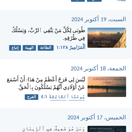
السبت، 19 أكتوبر 2024
طُوبَى لِكُلِّ مَنْ يَتَّقِي ٱلرَّبَّ، وَيَسْلُكُ
فِي طُرُقِهِ.
اَلْمَزَامِيرُ ١٢٨:‏١
الطاعة
الهيبة
إتباع
الجمعة، 18 أكتوبر 2024
لَيْسَ لِي فَرَحٌ أَعْظَمُ مِنْ هَذَا: أَنْ أَسْمَعَ
عَنْ أَوْلَادِي أَنَّهُمْ يَسْلُكُونَ بِٱلْحَقِّ.
يُوحَنَّا ٱلثَّالِثَةُ ١:‏٤
الفرح
الحقيقة
الأطفال
الخميس، 17 أكتوبر 2024
وَمَنْ هُوَ ضَعِيفٌ فِي ٱلْإِيمَانِ