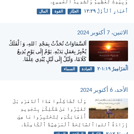
وَبِيَدِكَ تَعْظِيمُ وَتَشْدِيدُ ٱلْجَمِيعِ.
أَخْبَارِ ٱلْأَوَّلُ ٢٩:‏١٢
الجبّار
القوة
المال
الاثنين، 7 أكتوبر 2024
اَلسَّمَاوَاتُ تُحَدِّثُ بِمَجْدِ ٱللهِ، وَٱلْفَلَكُ
يُخْبِرُ بِعَمَلِ يَدَيْهِ. يَوْمٌ إِلَى يَوْمٍ يُذِيعُ
كَلَامًا، وَلَيْلٌ إِلَى لَيْلٍ يُبْدِي عِلْمًا.
اَلْمَزَامِيرُ ١٩:‏١-‏٢
العبادة
السماء
الأحد، 6 أكتوبر 2024
وَلَا تُشَاكِلُوا هَذَا ٱلدَّهْرَ، بَلْ
تَغَيَّرُوا عَنْ شَكْلِكُمْ بِتَجْدِيدِ
أَذْهَانِكُمْ، لِتَخْتَبِرُوا مَا هِيَ
إِرَادَةُ ٱللهِ: ٱلصَّالِحَةُ ٱلْمَرْضِيَّةُ ٱلْكَامِلَةُ.