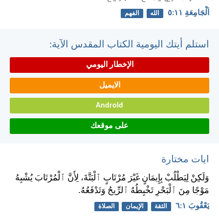
اَلْجَامِعَةِ ١١:‏٥
الله
الفهم
استلم أيتك اليومية الكتاب المقدس الآية:
الإخطار اليومي
الايميل
Android
على موقعك
ايات مختارة
وَلَكِنْ لِيَطْلُبْ بِإِيمَانٍ غَيْرَ مُرْتَابٍ ٱلْبَتَّةَ، لِأَنَّ ٱلْمُرْتَابَ يُشْبِهُ
مَوْجًا مِنَ ٱلْبَحْرِ تَخْبِطُهُ ٱلرِّيحُ وَتَدْفَعُهُ.
يَعْقُوبَ ١:‏٦
الثقة
الإيمان
الصلاة