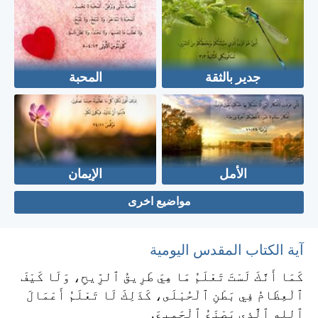
جدير بالثقة
المحبة
الأمل
الإيمان
مواضيع اخرى
آية الكتاب المقدس اليومية
كَمَا أَنَّكَ لَسْتَ تَعْلَمُ مَا هِيَ طَرِيقُ ٱلرِّيحِ، وَلَا كَيْفَ
ٱلْعِظَامُ فِي بَطْنِ ٱلْحُبْلَى، كَذَلِكَ لَا تَعْلَمُ أَعْمَالَ
ٱللهِ ٱلَّذِي يَصْنَعُ ٱلْجَمِيعَ.