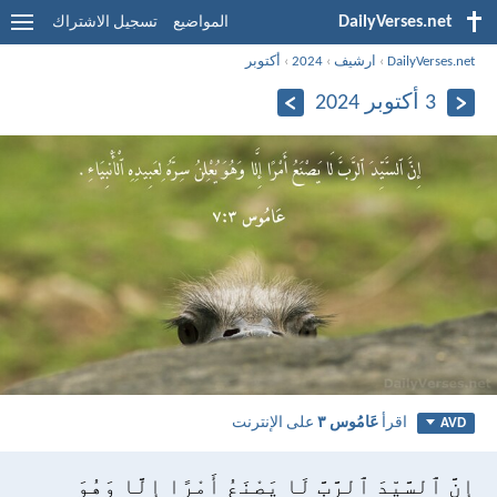
DailyVerses.net
المواضيع
تسجيل الاشتراك
DailyVerses.net
›
ارشيف
›
2024
›
أكتوبر
3 أكتوبر 2024
اقرأ
عَامُوس ٣
على الإنترنت
AVD
إِنَّ ٱلسَّيِّدَ ٱلرَّبَّ لَا يَصْنَعُ أَمْرًا إِلَّا وَهُوَ