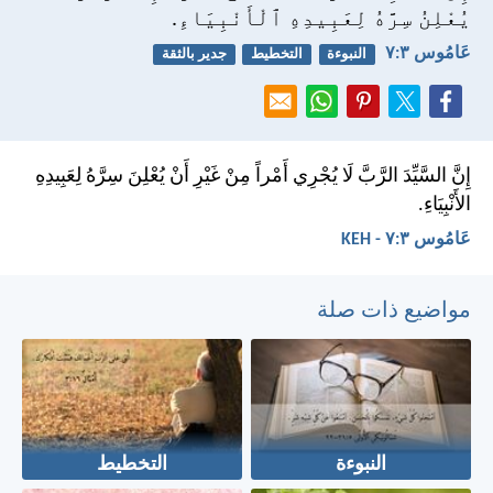
يُعْلِنُ سِرَّهُ لِعَبِيدِهِ ٱلْأَنْبِيَاءِ.
عَامُوس ٣:‏٧
النبوءة
التخطيط
جدير بالثقة
إِنَّ السَّيِّدَ الرَّبَّ لَا يُجْرِي أَمْراً مِنْ غَيْرِ أَنْ يُعْلِنَ سِرَّهُ لِعَبِيدِهِ
الأَنْبِيَاءِ.
عَامُوس ٣:‏٧ - KEH
مواضيع ذات صلة
النبوءة
التخطيط