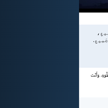
مِيعِ،
جَمِيعِ.
ْوَةِ، وَأَنْتَ