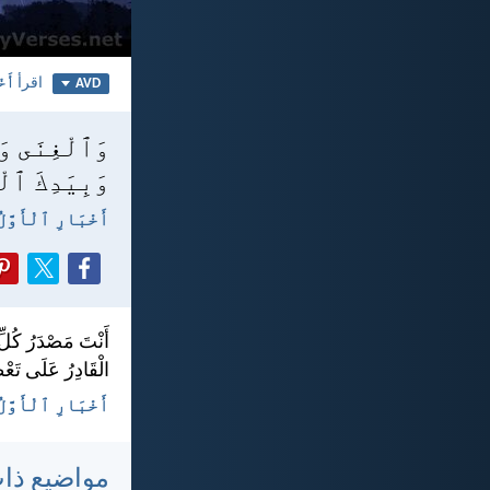
اقرأ
أَخْ
AVD
وَٱلْغِنَى وَٱ
وَبِيَدِكَ ٱلْ
أَخْبَارِ ٱلْأَوَّلُ ٢٩:‏
أَنْتَ مَصْدَرُ كُلِّ 
الْقَادِرُ عَلَى تَعْظ
أَخْبَارِ ٱلْأَوَّلُ ٢٩:‏١٢ - H
مواضيع ذا