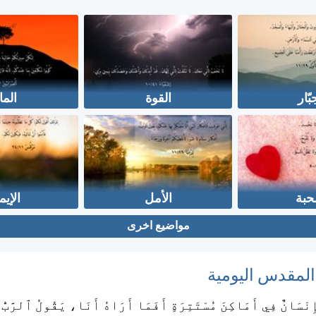
بّار
القوة
الما
حبة
الأمل
الإيم
مواضيع اخرى
 المقدس اليومية
ِنْسَانٌ فِي أَمَاكِنَ مُسْتَتِرَةٍ أَفَمَا أَرَاهُ أَنَا، يَقُولُ ٱلرَّبُّ؟