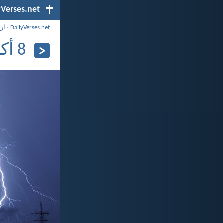
yVerses.net
DailyVerses.net
›
ار
8 أكتوبر 2024