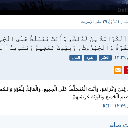
بَارِ ٱلْأَوَّلُ ٢٩
على الإنترنت
لْكَرَامَةُ مِنْ لَدُنْكَ، وَأَنْتَ تَتَسَلَّطُ عَلَى ٱلْجَ
قُوَّةُ وَٱلْجَبَرُوتُ، وَبِيَدِكَ تَعْظِيمُ وَتَشْدِيدُ ٱلْ
١٢
الجبّار
القوة
المال
غِنىً وَكَرَامَةٍ، وَأَنْتَ الْمُتَسَلِّطُ عَلَى الْجَمِيعِ، وَالْمَالِكُ لِلْقُوَّةِ وَالسَّط
ِيمِ الْجَمِيعِ وَتَقْوِيَةِ عَزِيمَتِهِمْ.
KE
ت صلة