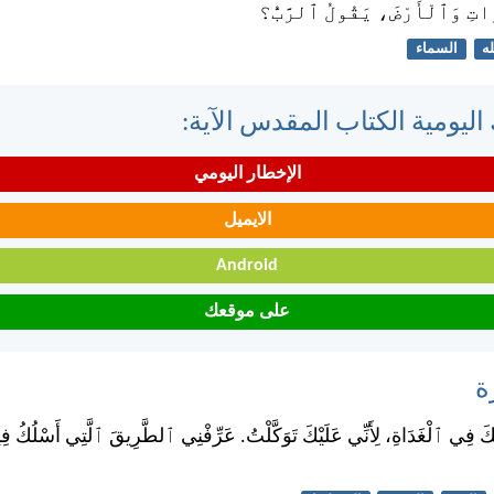
اتِ وَٱلْأَرْضَ، يَقُولُ ٱلرَّبُّ؟
له
السماء
اليومية الكتاب المقدس الآية:
الإخطار اليومي
الايميل
Android
على موقعك
ة
َ فِي ٱلْغَدَاةِ، لِأَنِّي عَلَيْكَ تَوَكَّلْتُ. عَرِّفْنِي ٱلطَّرِيقَ ٱلَّتِي أَسْلُكُ فِيهَا