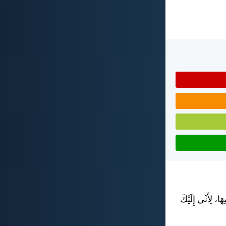
، لِأَنِّي إِلَيْكَ