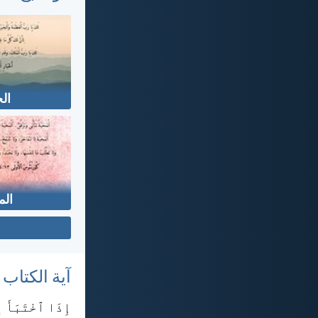
الج
الم
آية الكتاب
إِذَا ٱخْتَبَأَ إ