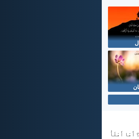
ل
ان
 أَمَا أَمْلَأُ