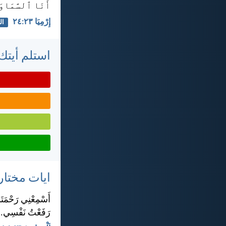
أَنَا ٱلسَّمَاوَ
إِرْمِيَا ٢٣:‏٢٤
ال
استلم أيتك 
ايات مختار
أَسْمِعْنِي رَحْمَتَك
رَفَعْتُ نَفْسِي.