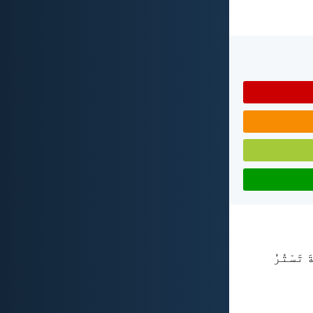
َ تَسْتُرُ