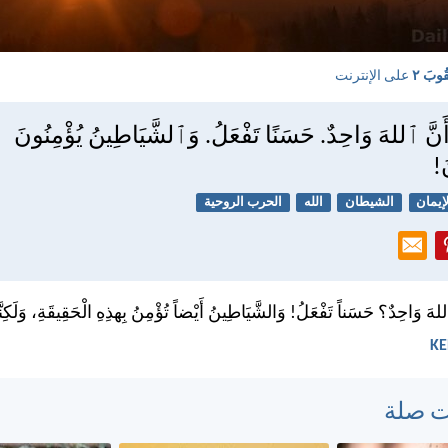
قُوبَ ٢
على الإنترنت
أَنَّ ٱللهَ وَاحِدٌ. حَسَنًا تَفْعَلُ. وَٱلشَّيَاطِينُ يُؤْمِنُونَ
َ!
إيمان
الشيطان
الله
الحرب الروحية
اللهَ وَاحِدٌ؟ حَسَناً تَفْعَلُ! وَالشَّيَاطِينُ أَيْضاً تُؤْمِنُ بِهذِهِ الْحَقِيقَةِ، وَلَكِنَّهَ
ت صلة