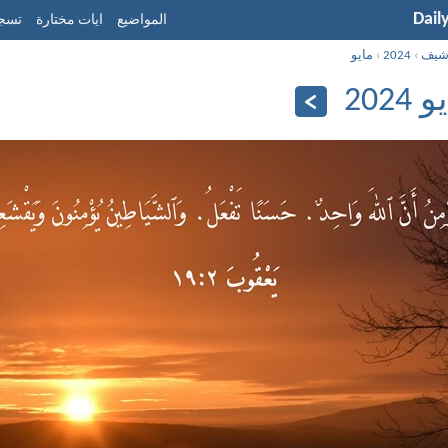
Dail
المواضيع
ايات مختارة
تسجي
شيف
›
2024
›
مايو