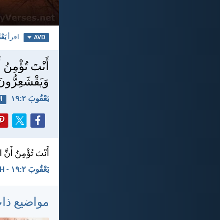
اقرأ
يَعْ
AVD
أَنْتَ تُؤْمِنُ 
وَيَقْشَعِرُّون
يَعْقُوبَ ٢:‏١٩
ال
أَنْتَ تُؤْمِنُ أَنَّ 
يَعْقُوبَ ٢:‏١٩ - KEH
مواضيع ذا