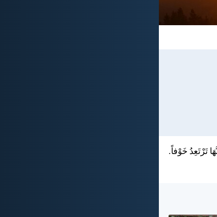
ا تَرْتَعِدُ خَوْفاً.