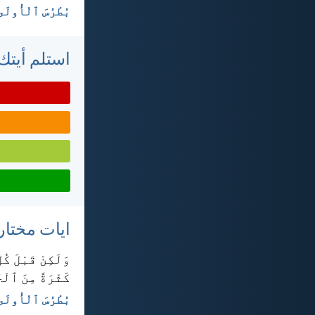
بُطْرُسَ ٱلْأُولَى ١:‏١٥-‏
استلم أيتك 
ايات مختار
وَلَكِنْ قَبْلَ كُل
كَثْرَةً مِنَ ٱلْ
بُطْرُسَ ٱلْأُولَى ٤:‏