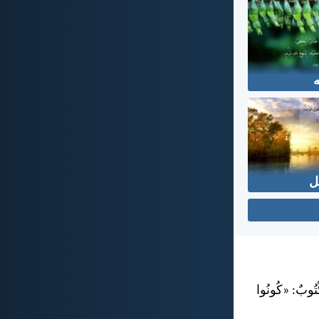
ه
ل
كْتُوبٌ: «كُونُوا