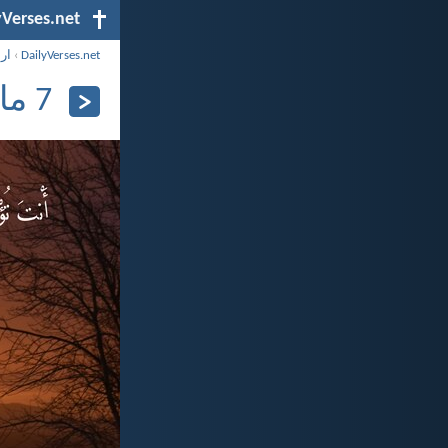
yVerses.net
DailyVerses.net
›
ار
7 مايو 2024