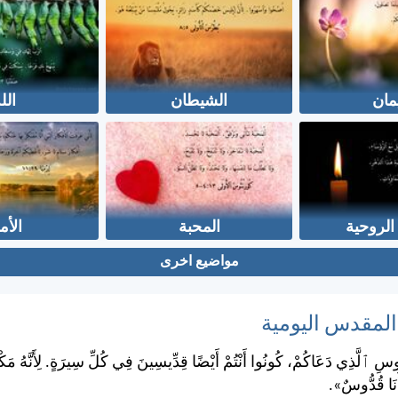
يمان
الشيطان
الل
الروحية
المحبة
الأم
مواضيع اخرى
 المقدس اليومية
وسِ ٱلَّذِي دَعَاكُمْ، كُونُوا أَنْتُمْ أَيْضًا قِدِّيسِينَ فِي كُلِّ سِيرَةٍ. لِأَنَّهُ مَ
أَنَا قُدُّوسٌ».