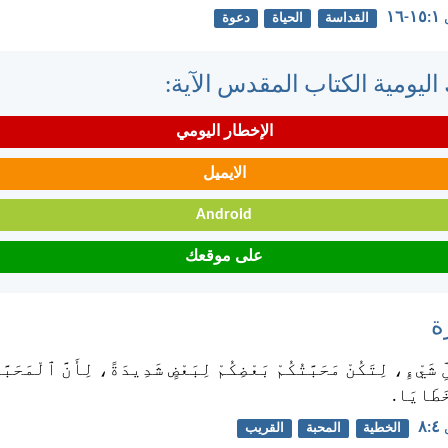
١٦
القداسة
الحياة
دعوة
اليومية الكتاب المقدس الآية:
الإخطار اليومي
الايميل
Android
على موقعك
ة
ِّ شَيْءٍ، لِتَكُنْ مَحَبَّتُكُمْ بَعْضِكُمْ لِبَعْضٍ شَدِيدَةً، لِأَنَّ ٱلْمَحَبَّة
خَطَايَا.
٨
الخطية
المحبة
القريب