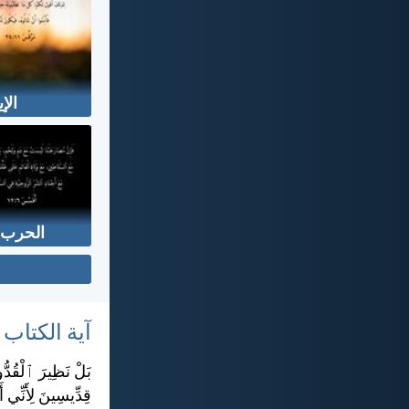
الإ
الحرب 
آية الكتاب
بَلْ نَظِيرَ ٱلْقُدُّ
قِدِّيسِينَ لِأَنِّي 