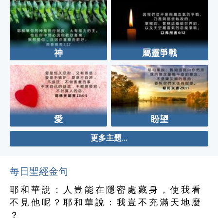
神
屬靈爭戰
愛
盼望
更多主題...
每日聖經金句
耶 和 華 說 ： 人 豈 能 在 隱 密 處 藏 身 ， 使 我 看
不 見 他 呢 ？ 耶 和 華 說 ： 我 豈 不 充 滿 天 地 麼
？