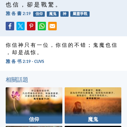
也 信 ， 卻 是 戰 驚 。
雅 各 書 2:19
信仰
魔鬼
神
屬靈爭戰
你 信 神 只 有 一 位 ， 你 信 的 不 错 ； 鬼 魔 也 信
， 却 是 战 惊 。
雅 各 书 2:19 - CUVS
相關話題
信仰
魔鬼