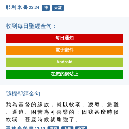
耶 利 米 書 23:24
神
天堂
收到每日聖經金句：
每日通知
電子郵件
Android
在您的網站上
隨機聖經金句
我 為 基 督 的 緣 故 ， 就 以 軟 弱 、 凌 辱 、 急 難
、 逼 迫 、 困 苦 為 可 喜 樂 的 ； 因 我 甚 麼 時 候
軟 弱 ， 甚 麼 時 候 就 剛 強 了 。