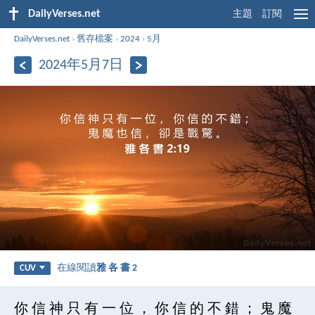
DailyVerses.net
主題
訂閱
DailyVerses.net
›
舊存檔案
›
2024
›
5月
2024年5月7日
在線閱讀
雅 各 書 2
CUV
你 信 神 只 有 一 位 ， 你 信 的 不 錯 ； 鬼 魔