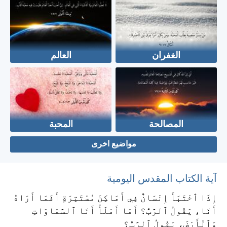
الغفران
العالم
المصالحة
المحبة
مواضيع اخرى
آية الكتاب المقدس اليومية
إِذَا ٱخْتَبَأَ إِنْسَانٌ فِي أَمَاكِنَ مُسْتَتِرَةٍ أَفَمَا أَرَاهُ
أَنَا، يَقُولُ ٱلرَّبُّ؟ أَمَا أَمْلَأُ أَنَا ٱلسَّمَاوَاتِ
وَٱلْأَرْضَ، يَقُولُ ٱلرَّبُّ؟