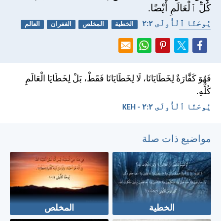
كُلِّ ٱلْعَالَمِ أَيْضًا.
يُوحَنَّا ٱلْأُولَى ٢:‏٢
الخطية
المخلص
الغفران
العالم
المصالحة
فَهُوَ كَفَّارَةٌ لِخَطَايَانَا، لَا لِخَطَايَانَا فَقَطْ، بَلْ لِخَطَايَا الْعَالَمِ
كُلِّهِ.
يُوحَنَّا ٱلْأُولَى ٢:‏٢ - KEH
مواضيع ذات صلة
الخطية
المخلص