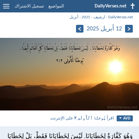
DailyVerses.net
المواضيع
تسجيل الاشتراك
DailyVerses.net
›
ارشيف
›
2025
›
أبريل
12 أبريل 2025
اقرأ
يُوحَنَّا ٱلْأُولَى ٢
على الإنترنت
AVD
وَهُوَ كَفَّارَةٌ لِخَطَايَانَا. لَيْسَ لِخَطَايَانَا فَقَطْ، بَلْ لِخَطَايَا