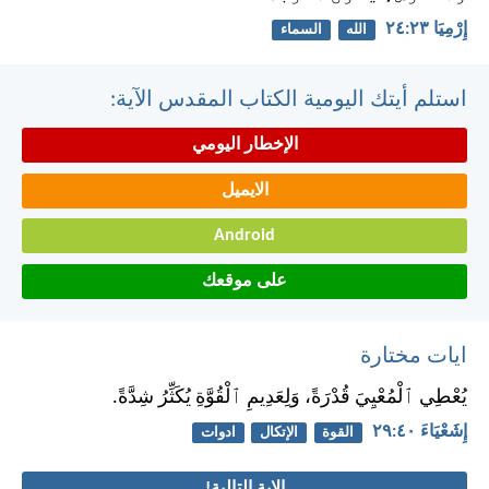
إِرْمِيَا ٢٣:‏٢٤
الله
السماء
استلم أيتك اليومية الكتاب المقدس الآية:
الإخطار اليومي
الايميل
Android
على موقعك
ايات مختارة
يُعْطِي ٱلْمُعْيِيَ قُدْرَةً، وَلِعَدِيمِ ٱلْقُوَّةِ يُكَثِّرُ شِدَّةً.
إِشَعْيَاءَ ٤٠:‏٢٩
القوة
الإتكال
ادوات