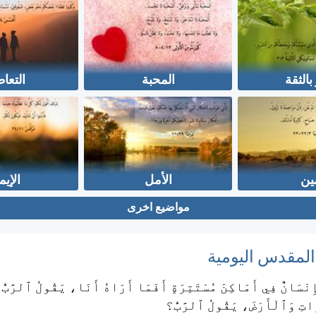
بالثقة
المحبة
التعا
ين
الأمل
الإيم
مواضيع اخرى
 المقدس اليومية
ِنْسَانٌ فِي أَمَاكِنَ مُسْتَتِرَةٍ أَفَمَا أَرَاهُ أَنَا، يَقُولُ ٱلرَّبُّ؟
اتِ وَٱلْأَرْضَ، يَقُولُ ٱلرَّبُّ؟