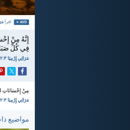
اقرأ
مَرَ
AVD
إِنَّهُ مِنْ إِحْ
فِي كُلِّ صَبَاحٍ
مَرَاثِي إِرْمِيَا ٣:‏٢٢-‏٢٣
مِنْ إِحْسَانَاتِ الرَّ
مَرَاثِي إِرْمِيَا ٣:‏٢٢-‏٢٣ - KEH
مواضيع ذا