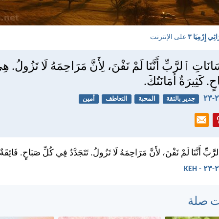
اثِي إِرْمِيَا ٣
على الإنترنت
سَانَاتِ ٱلرَّبِّ أَنَّنَا لَمْ نَفْنَ، لِأَنَّ مَرَاحِمَهُ لَا تَزُولُ. ه
. كَثِيرَةٌ أَمَانَتُكَ.
جدير بالثقة
المحبة
التعاطف
أمين
بِّ أَنَّنَا لَمْ نَفْنَ، لأَنَّ مَرَاحِمَهُ لَا تَزُولُ. تَتَجَدَّدُ فِي كُلِّ صَبَاحٍ. فَائِقَةٌ 
ت صلة