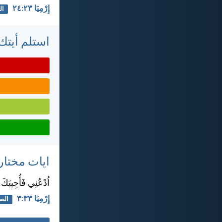
إِرْمِيَا ٢٣:‏٢٤
ال
استلم أيتك 
ايات مختار
اُدْعُنِي فَأُجِيبَكَ 
إِرْمِيَا ٣٣:‏٣
الصل