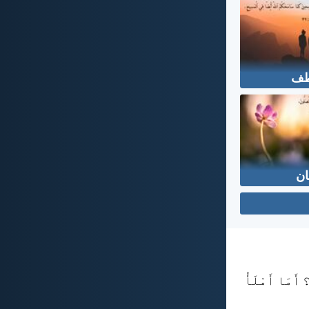
طف
ان
 أَمَا أَمْلَأُ