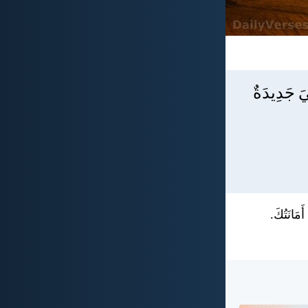
ِيَ جَدِيدَةٌ
أَمَانَتُكَ.