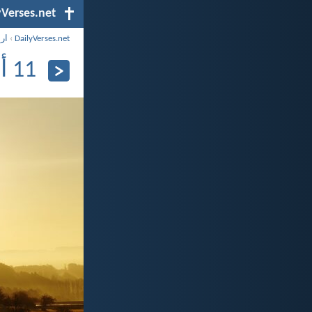
yVerses.net
DailyVerses.net
›
ار
11 أبريل 2025