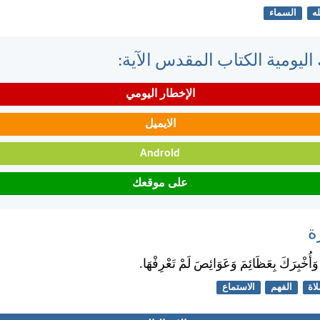
له
السماء
اليومية الكتاب المقدس الآية:
الإخطار اليومي
الايميل
Android
على موقعك
ة
وَأُخْبِرَكَ بِعَظَائِمَ وَعَوَائِصَ لَمْ تَعْرِفْهَا.
اة
الفهم
الاستماع