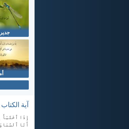
جدير 
أم
آية الكتاب
إِذَا ٱخْتَبَأَ إ
أَنَا ٱلسَّمَاوَ