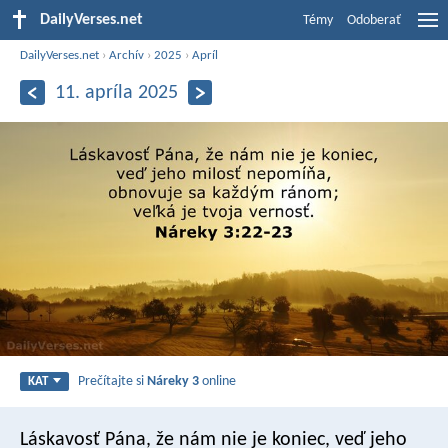
DailyVerses.net
Témy
Odoberať
DailyVerses.net
›
Archív
›
2025
›
Apríl
11. apríla 2025
Prečítajte si
Náreky 3
online
KAT
Láskavosť Pána, že nám nie je koniec,
veď jeho