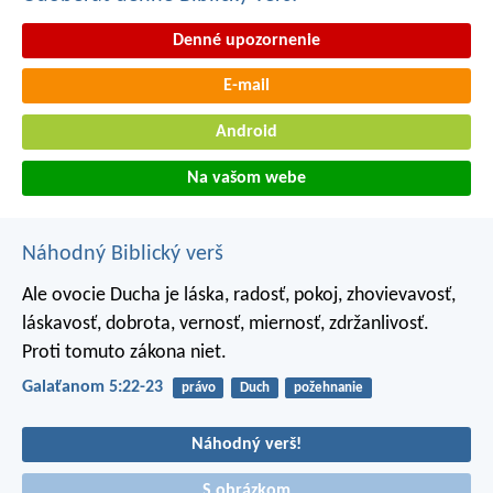
Denné upozornenie
E-mail
Android
Na vašom webe
Náhodný Biblický verš
Ale ovocie Ducha je láska, radosť, pokoj, zhovievavosť,
láskavosť, dobrota, vernosť, miernosť, zdržanlivosť.
Proti tomuto zákona niet.
Galaťanom 5:22-23
právo
Duch
požehnanie
Náhodný verš!
S obrázkom