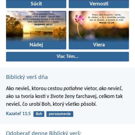
Súcit
Vernosti
Nádej
Viera
Viac Tém...
Biblický verš dňa
Ako nevieš, ktorou cestou
potiahne
vietor,
ako nevieš
,
ako sa tvoria kosti v živote ženy ťarchavej, celkom tak
nevieš, čo urobí Boh, ktorý všetko pôsobí.
Kazateľ 11:5
Boh
porozumenie
Odoberať denne Biblický verš: