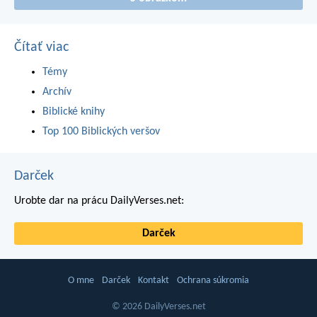
Čítať viac
Témy
Archív
Biblické knihy
Top 100 Biblických veršov
Darček
Urobte dar na prácu DailyVerses.net:
Darček
O mne
Darček
Kontakt
Ochrana súkromia
© 2026 DailyVerses.net