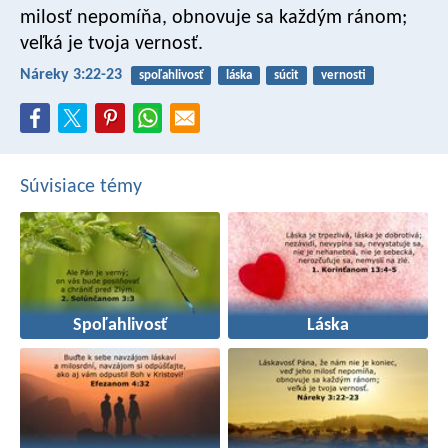
milosť nepomíňa,
obnovuje sa každým ránom;
veľká je tvoja vernosť.
Náreky 3:22-23
spoľahlivosť
láska
súcit
vernosti
Súvisiace témy
Spoľahlivosť
Láska