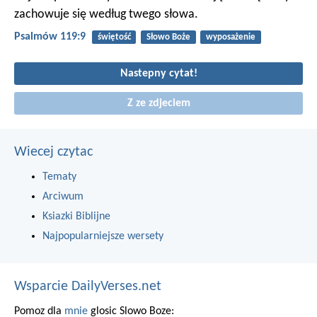
zachowuje się według twego słowa.
Psalmów 119:9
świętość
Słowo Boże
wyposażenie
Nastepny cytat!
Z ze zdjeciem
Wiecej czytac
Tematy
Arciwum
Ksiazki Biblijne
Najpopularniejsze wersety
Wsparcie DailyVerses.net
Pomoz dla
mnie
glosic Slowo Boze: