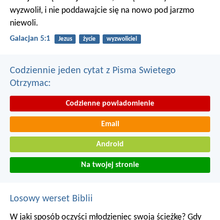
wyzwolił, i nie poddawajcie się na nowo pod jarzmo
niewoli.
Galacjan 5:1
Jezus
życie
wyzwoliciel
Codziennie jeden cytat z Pisma Swietego
Otrzymac:
Codzienne powiadomienie
Email
Android
Na twojej stronie
Losowy werset Biblii
W jaki sposób oczyści młodzieniec swoją ścieżkę?
Gdy