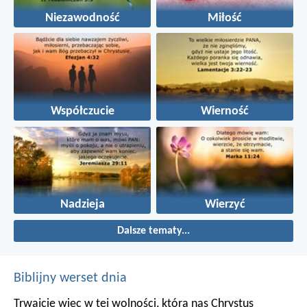
Niezawodność
Miłość
Współczucie
Wierność
Nadzieja
Wierzyć
Dalsze tematy...
Biblijny werset dnia
Trwajcie więc w tej wolności, którą nas Chrystus