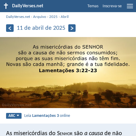
DailyVerses.net
Temas
Inscreva-se
DailyVerses.net
›
Arquivo
›
2025
›
Abril
11 de abril de 2025
Leia
Lamentações 3
online
ARC
As misericórdias do S
enhor
são
a causa
de não