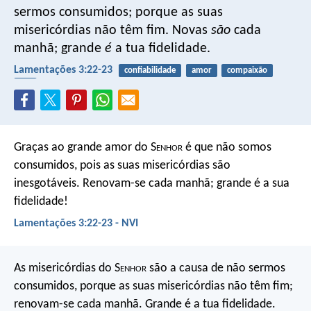
sermos consumidos;
porque as suas
misericórdias não têm fim.
Novas
são
cada
manhã; grande
é
a tua fidelidade.
Lamentações 3:22-23
confiabilidade
amor
compaixão
fiel
Graças ao grande amor do S
enhor
é que não somos
consumidos,
pois as suas misericórdias são
inesgotáveis.
Renovam-se cada manhã;
grande é a sua
fidelidade!
Lamentações 3:22-23 - NVI
As misericórdias do S
enhor
são a causa de não sermos
consumidos,
porque as suas misericórdias não têm fim;
renovam-se cada manhã.
Grande é a tua fidelidade.