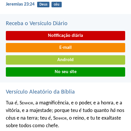
Jeremias 23:24
Deus
céu
Receba o Versículo Diário
Notificação diária
E-mail
Android
No seu site
Versículo Aleatório da Bíblia
Tua
é,
S
enhor
, a magnificência, e o poder, e a honra, e a
vitória, e a majestade; porque teu
é
tudo quanto
há
nos
céus e na terra; teu
é,
S
enhor
, o reino, e tu te exaltaste
sobre todos como chefe.