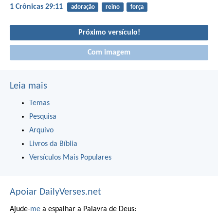
1 Crônicas 29:11
adoração
reino
força
Próximo versículo!
Com imagem
Leia mais
Temas
Pesquisa
Arquivo
Livros da Bíblia
Versículos Mais Populares
Apoiar DailyVerses.net
Ajude-
me
a espalhar a Palavra de Deus: