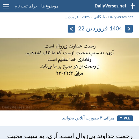
DailyVerses.net
موضوع ها
برای ثبت نام
DailyVerses.net
›
بایگانی
›
2025
›
فروردین
1404 فروردین 22
مراثی ۳
بصورت آنلاین بخوانید
PCB
رحمت خداوند بی‌زوال است. آری، به سبب محبت