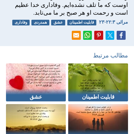
اوست كه ما تلف نشده‌ايم. وفاداری خدا عظيم
است و رحمت او هر صبح بر ما می‌تابد.
مراثی ۳:‏۲۲-‏۲۳
قابلیت اطمینان
عشق
همدردی
وفاداری
مطالب مرتبط
قابلیت اطمینان
عشق