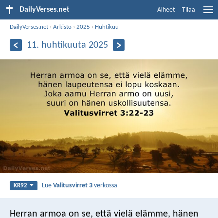
DailyVerses.net
Aiheet
Tilaa
DailyVerses.net
›
Arkisto
›
2025
›
Huhtikuu
11. huhtikuuta 2025
Lue
Valitusvirret 3
verkossa
KR92
Herran armoa on se, että vielä elämme,
hänen