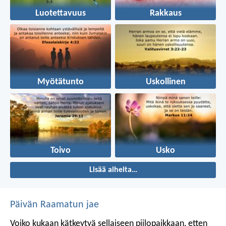
Luotettavuus
Rakkaus
Myötätunto
Uskollinen
Toivo
Usko
Lisää aiheita…
Päivän Raamatun jae
Voiko kukaan kätkeytyä sellaiseen piilopaikkaan, etten