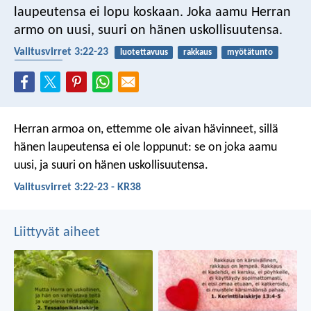
laupeutensa ei lopu koskaan.
Joka aamu Herran
armo on uusi,
suuri on hänen uskollisuutensa.
Valitusvirret 3:22-23
luotettavuus
rakkaus
myötätunto
uskollinen
Herran armoa on, ettemme ole aivan hävinneet,
sillä
hänen laupeutensa ei ole loppunut:
se on joka aamu
uusi,
ja suuri on hänen uskollisuutensa.
Valitusvirret 3:22-23 - KR38
Liittyvät aiheet