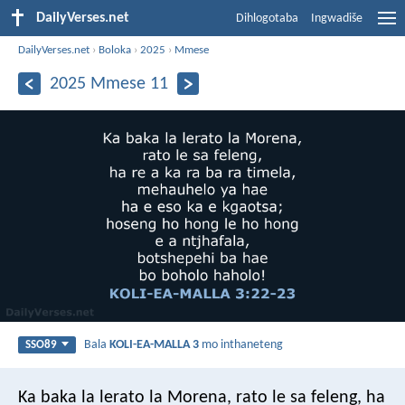
DailyVerses.net
Dihlogotaba
Ingwadiše
DailyVerses.net
›
Boloka
›
2025
›
Mmese
2025 Mmese 11
Bala
KOLI-EA-MALLA 3
mo inthaneteng
SSO89
Ka baka la lerato la Morena,
rato le sa feleng,
ha