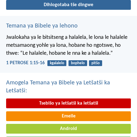
Dihlogotaba tše dingwe
Temana ya Bibele ya lehono
Jwalokaha ya le bitsitseng a halalela, le lona le halalele
metsamaong yohle ya lona,
hobane ho ngotswe, ho
thwe: “Le halalele, hobane le nna ke a halalela.”
1 PETROSE 1:15-16
kgalalelo
bophelo
pitšo
Amogela Temana ya Bibele ya Letšatši ka
Letšatši:
Tsebišo ya letšatši ka letšatši
Emeile
Android