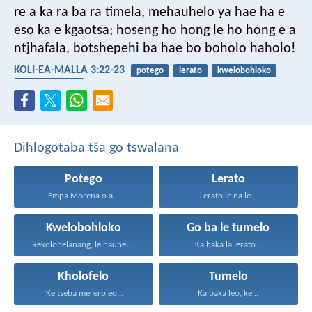
re a ka ra ba ra timela,
mehauhelo ya hae
ha e
eso ka e kgaotsa;
hoseng ho hong le ho hong
e a
ntjhafala,
botshepehi ba hae
bo boholo haholo!
KOLI-EA-MALLA 3:22-23
potego
lerato
kwelobohloko
go ba le tumelo
Dihlogotaba tša go tswalana
Potego
Lerato
Empa Morena o a...
Lerato le na le...
Kwelobohloko
Go ba le tumelo
Rekolohelanang, le hauhelane, le...
Ka baka la lerato...
Kholofelo
Tumelo
‘Ke tseba merero eo...
Ka baka leo, ke...