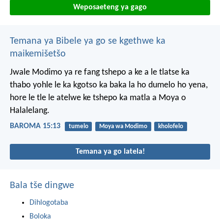
Weposaeteng ya gago
Temana ya Bibele ya go se kgethwe ka
maikemišetšo
Jwale Modimo ya re fang tshepo a ke a le tlatse ka
thabo yohle le ka kgotso ka baka la ho dumelo ho yena,
hore le tle le atelwe ke tshepo ka matla a Moya o
Halalelang.
BAROMA 15:13
tumelo
Moya wa Modimo
kholofelo
Temana ya go latela!
Bala tše dingwe
Dihlogotaba
Boloka