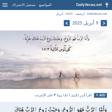
DailyVerses.net
المواضيع
تسجيل الاشتراك
DailyVerses.net
›
ارشيف
›
2025
›
أبريل
9 أبريل 2025
اقرأ
كُورِنْثُوسَ ٱلثَّانِيةُ ٣
على الإنترنت
AVD
وَأَمَّا ٱلرَّبُّ فَهُوَ ٱلرُّوحُ، وَحَيْثُ رُوحُ ٱلرَّبِّ هُنَاكَ