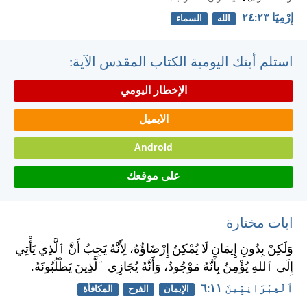
إِرْمِيَا ٢٣:‏٢٤
الله
السماء
استلم أيتك اليومية الكتاب المقدس الآية:
الإخطار اليومي
الايميل
Android
على موقعك
ايات مختارة
وَلَكِنْ بِدُونِ إِيمَانٍ لَا يُمْكِنُ إِرْضَاؤُهُ، لِأَنَّهُ يَجِبُ أَنَّ ٱلَّذِي يَأْتِي
إِلَى ٱللهِ يُؤْمِنُ بِأَنَّهُ مَوْجُودٌ، وَأَنَّهُ يُجَازِي ٱلَّذِينَ يَطْلُبُونَهُ.
ٱلْعِبْرَانِيِّينَ ١١:‏٦
الإيمان
الفرح
المكافأة