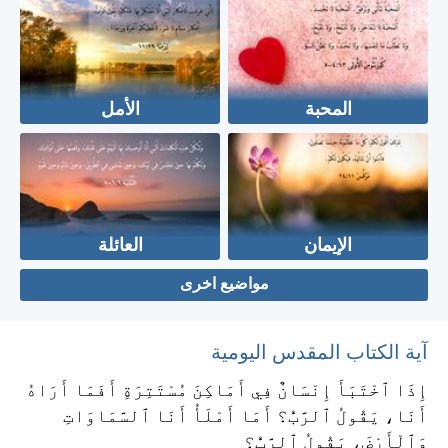
المحبة
الأمل
الإيمان
العائلة
مواضيع اخرى
آية الكتاب المقدس اليومية
إِذَا ٱخْتَبَأَ إِنْسَانٌ فِي أَمَاكِنَ مُسْتَتِرَةٍ أَفَمَا أَرَاهُ
أَنَا، يَقُولُ ٱلرَّبُّ؟ أَمَا أَمْلَأُ أَنَا ٱلسَّمَاوَاتِ
وَٱلْأَرْضَ، يَقُولُ ٱلرَّبُّ؟