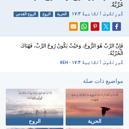
حُرِّيَّةٌ.
كُورِنْثُوسَ ٱلثَّانِيةُ ٣:‏١٧
الحرية
الروح
الروح القدس
فَإِنَّ الرَّبَّ هُوَ الرُّوحُ، وَحَيْثُ يَكُونُ رُوحُ الرَّبِّ، فَهُنَاكَ
الْحُرِّيَّةُ.
كُورِنْثُوسَ ٱلثَّانِيةُ ٣:‏١٧ - KEH
مواضيع ذات صلة
الحرية
الروح