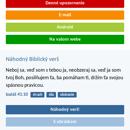
Denné upozornenie
E-mail
Android
Na vašom webe
Náhodný Biblický verš
Neboj sa, veď som s tebou ja,
neobzeraj sa, veď ja som
tvoj Boh,
posilňujem ťa, ba pomáham ti,
držím ťa svojou
spásnou pravicou.
Izaiáš 41:10
strach
sila
obávanie
Náhodný verš!
S obrázkom