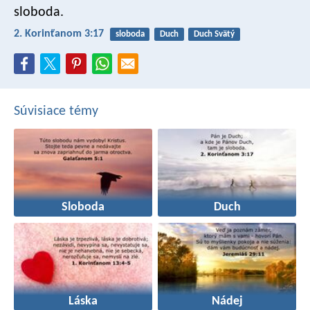
sloboda.
2. Korinťanom 3:17
sloboda
Duch
Duch Svätý
Súvisiace témy
Sloboda
Duch
Láska
Nádej