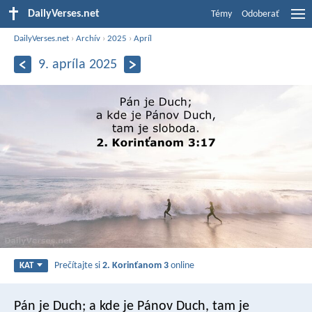
DailyVerses.net
Témy
Odoberať
DailyVerses.net
›
Archív
›
2025
›
Apríl
9. apríla 2025
Prečítajte si
2. Korinťanom 3
online
KAT
Pán je Duch; a kde je Pánov Duch, tam je