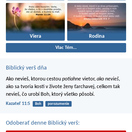
Viera
Rodina
Viac Tém...
Biblický verš dňa
Ako nevieš, ktorou cestou
potiahne
vietor,
ako nevieš
,
ako sa tvoria kosti v živote ženy ťarchavej, celkom tak
nevieš, čo urobí Boh, ktorý všetko pôsobí.
Kazateľ 11:5
Boh
porozumenie
Odoberať denne Biblický verš: