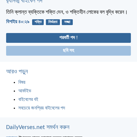
র‌্যানড্ম বাইবেল পদ
তিনি ক্লান্ত ব্যক্তিকে শক্তি দেন, ও শক্তিহীন লোকের বল বৃদ্ধি করেন।
যিশাইয় ৪০:২৯
শক্তি
নির্ভরতা
সজ্জা
পরবর্তী পদ !
ছবি সহ
আরও পড়ুন
বিষয়
আর্কাইভ
বাইবেলের বই
সবচেয়ে জনপ্রিয় বাইবেলের পদ
DailyVerses.net সমর্থন করুন