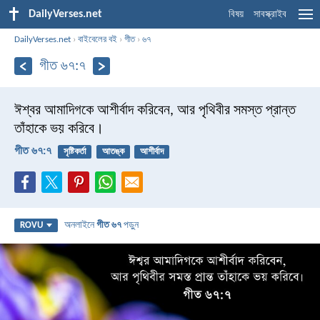
DailyVerses.net
বিষয়
সাবস্ক্রাইব
DailyVerses.net
›
বাইবেলের বই
›
গীত
›
৬৭
গীত ৬৭:৭
ঈশ্বর আমাদিগকে আশীর্বাদ করিবেন,
আর পৃথিবীর সমস্ত প্রান্ত
তাঁহাকে ভয় করিবে।
গীত ৬৭:৭
সৃষ্টিকর্তা
আতঙ্ক
আশীর্বাদ
অনলাইনে
গীত ৬৭
পড়ুন
ROVU