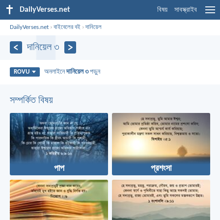
DailyVerses.net
বিষয়
সাবস্ক্রাইব
DailyVerses.net
›
বাইবেলের বই
›
দানিয়েল
দানিয়েল ৩
অনলাইনে
দানিয়েল ৩
পড়ুন
ROVU
সম্পর্কিত বিষয়
পাপ
প্রশংসা