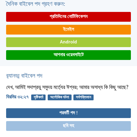
দৈনিক বাইবেল পদ গ্রহণ করুন:
প্রতিদিনের নোটিফিকেশন
ইমেইল
Android
আপনার ওয়েবসাইটে
র‌্যানড্ম বাইবেল পদ
দেখ, আমিই সদাপ্রভু সমুদয় মর্ত্যের ঈশ্বর; আমার অসাধ্য কি কিছু আছে?
যিরমিয় ৩২:২৭
সৃষ্টিকর্তা
অলৌকিক ঘটনা
সর্বশক্তিমান
পরবর্তী পদ !
ছবি সহ