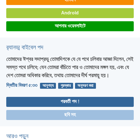
ইমেইল
Android
আপনার ওয়েবসাইটে
র‌্যানড্ম বাইবেল পদ
তোমাদের ঈশ্বর সদাপ্রভু তোমাদিগকে যে যে পথে চলিবার আজ্ঞা দিলেন, সেই
সমস্ত পথে চলিবে; যেন তোমরা বাঁচিতে পার ও তোমাদের মঙ্গল হয়, এবং যে
দেশ তোমরা অধিকার করিবে, তথায় তোমাদের দীর্ঘ পরমায়ু হয়।
দ্বিতীয় বিবরণ ৫:৩৩
আনুগত্য
পুরস্কার
অনুসরণ করা
পরবর্তী পদ !
ছবি সহ
আরও পড়ুন