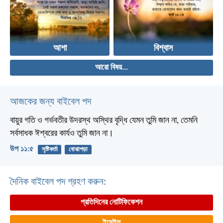
আশা
বিশ্বাস
আরো বিষয়...
আজকের জন্য বাইবেল পদ
বায়ুর গতি ও গর্ভবতীর উদরস্থ অস্থির বৃদ্ধি যেমন তুমি জান না, তেমনি
সর্বসাধক ঈশ্বরের কার্যও তুমি জান না।
উপ ১১:৫
সৃষ্টিকর্তা
বোঝাপড়া
দৈনিক বাইবেল পদ গ্রহণ করুন:
প্রতিদিনের নোটিফিকেশন