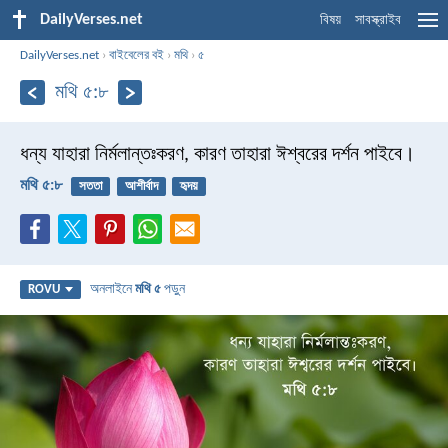
DailyVerses.net
বিষয়
সাবস্ক্রাইব
DailyVerses.net
›
বাইবেলের বই
›
মথি
›
৫
মথি ৫:৮
ধন্য যাহারা নির্মলান্তঃকরণ, কারণ তাহারা ঈশ্বরের দর্শন পাইবে।
মথি ৫:৮
সততা
আশীর্বাদ
হৃদয়
অনলাইনে
মথি ৫
পড়ুন
ROVU