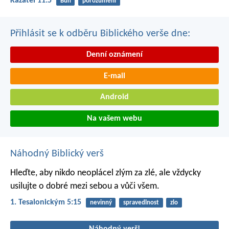
Kazatel 11:5
Bůh
porozumění
Přihlásit se k odběru Biblického verše dne:
Denní oznámení
E-mail
Android
Na vašem webu
Náhodný Biblický verš
Hleďte, aby nikdo neoplácel zlým za zlé, ale vždycky
usilujte o dobré mezi sebou a vůči všem.
1. Tesalonickým 5:15
nevinný
spravedlnost
zlo