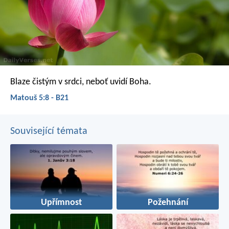
Blaze čistým v srdci,
neboť uvidí Boha.
Matouš 5:8 - B21
Související témata
Upřímnost
Požehnání