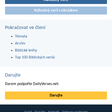
Náhodný verš!
Náhodný verš s obrázkem
Pokračovat ve čtení
Témata
Archiv
Biblické knihy
Top 100 Biblických veršů
Darujte
Darem podpořte DailyVerses.net:
Darujte