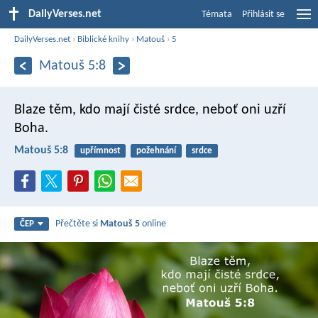
DailyVerses.net
Témata
Přihlásit se
DailyVerses.net
›
Biblické knihy
›
Matouš
›
5
Matouš 5:8
Blaze těm, kdo mají čisté srdce,
neboť oni uzří
Boha.
Matouš 5:8
upřímnost
požehnání
srdce
Přečtěte si
Matouš 5
online
ČEP