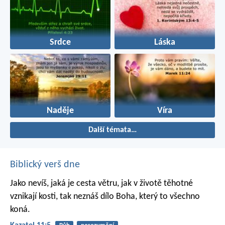
Srdce
Láska
Naděje
Víra
Další témata…
Biblický verš dne
Jako nevíš, jaká je cesta větru,
jak v životě těhotné
vznikají kosti,
tak neznáš dílo Boha,
který to všechno
koná.