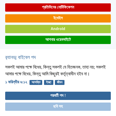
প্রতিদিনের নোটিফিকেশন
ইমেইল
Android
আপনার ওয়েবসাইটে
র‌্যানড্ম বাইবেল পদ
সকলই আমার পক্ষে বিধেয়, কিন্তু সকলই যে হিতজনক, তাহা নয়; সকলই
আমার পক্ষে বিধেয়, কিন্তু আমি কিছুরই কর্তৃত্বাধীন হইব না।
১ করিন্থীয় ৬:১২
আসক্তি
ইচ্ছা
জীবন
পরবর্তী পদ !
ছবি সহ