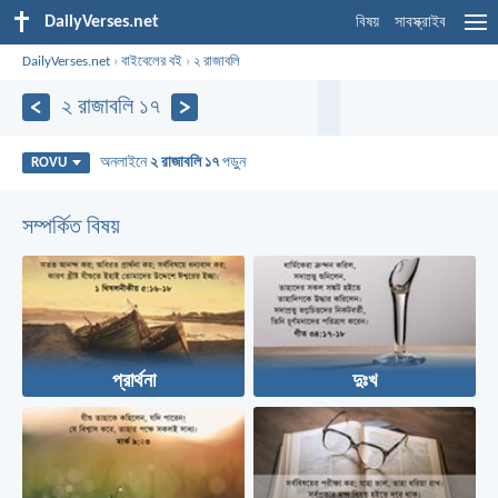
DailyVerses.net
বিষয়
সাবস্ক্রাইব
DailyVerses.net
›
বাইবেলের বই
›
২ রাজাবলি
২ রাজাবলি ১৭
অনলাইনে
২ রাজাবলি ১৭
পড়ুন
ROVU
সম্পর্কিত বিষয়
প্রার্থনা
দুঃখ