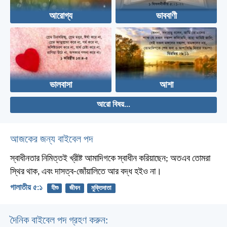
আরোগ্য
ভাববাণী
ভালবাসা
আশা
আরো বিষয়...
আজকের জন্য বাইবেল পদ
স্বাধীনতার নিমিত্তই খ্রীষ্ট আমাদিগকে স্বাধীন করিয়াছেন; অতএব তোমরা
স্থির থাক, এবং দাসত্ব-জোঁয়ালিতে আর বদ্ধ হইও না।
গালাতীয় ৫:১
যীশু
জীবন
মুক্তিদাতা
দৈনিক বাইবেল পদ গ্রহণ করুন: