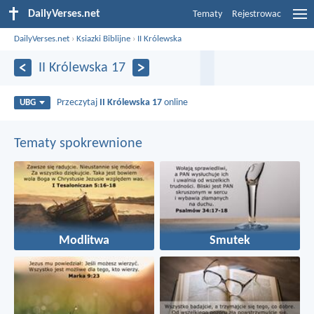
DailyVerses.net
Tematy
Rejestrowac
DailyVerses.net
›
Ksiazki Biblijne
›
II Królewska
II Królewska 17
Przeczytaj
II Królewska 17
online
UBG
Tematy spokrewnione
Modlitwa
Smutek