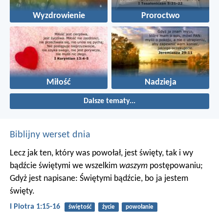
Wyzdrowienie
Proroctwo
Miłość
Nadzieja
Dalsze tematy...
Biblijny werset dnia
Lecz jak ten, który was powołał, jest święty, tak i wy
bądźcie świętymi we wszelkim
waszym
postępowaniu;
Gdyż jest napisane: Świętymi bądźcie, bo ja jestem
święty.
I Piotra 1:15-16
świętość
życie
powołanie