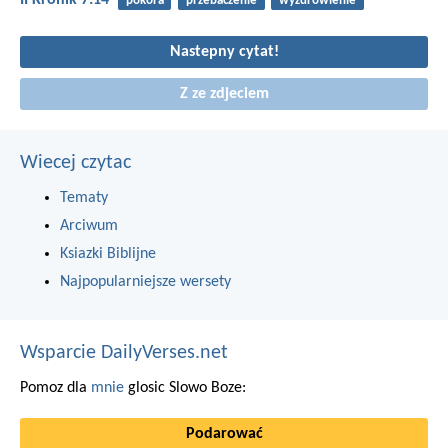
pokora
przebaczenie
wyzdrowienie
Nastepny cytat!
Z ze zdjeciem
Wiecej czytac
Tematy
Arciwum
Ksiazki Biblijne
Najpopularniejsze wersety
Wsparcie DailyVerses.net
Pomoz dla
mnie
glosic Slowo Boze:
Podarować