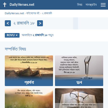
DailyVerses.net
বিষয়
সাবস্ক্রাইব
DailyVerses.net
›
বাইবেলের বই
›
২ রাজাবলি
২ রাজাবলি ১৮
অনলাইনে
২ রাজাবলি ১৮
পড়ুন
ROVU
সম্পর্কিত বিষয়
প্রার্থনা
দুঃখ