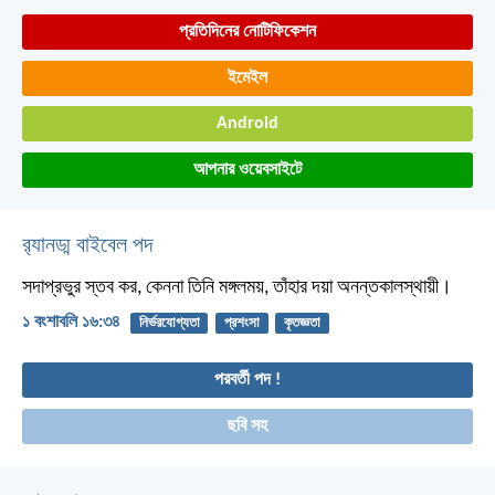
প্রতিদিনের নোটিফিকেশন
ইমেইল
Android
আপনার ওয়েবসাইটে
র‌্যানড্ম বাইবেল পদ
সদাপ্রভুর স্তব কর, কেননা তিনি মঙ্গলময়,
তাঁহার দয়া অনন্তকালস্থায়ী।
১ বংশাবলি ১৬:৩৪
নির্ভরযোগ্যতা
প্রশংসা
কৃতজ্ঞতা
পরবর্তী পদ !
ছবি সহ