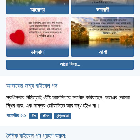
আরোগ্য
ভাববাণী
ভালবাসা
আশা
আরো বিষয়...
আজকের জন্য বাইবেল পদ
স্বাধীনতার নিমিত্তই খ্রীষ্ট আমাদিগকে স্বাধীন করিয়াছেন; অতএব তোমরা
স্থির থাক, এবং দাসত্ব-জোঁয়ালিতে আর বদ্ধ হইও না।
গালাতীয় ৫:১
যীশু
জীবন
মুক্তিদাতা
দৈনিক বাইবেল পদ গ্রহণ করুন: