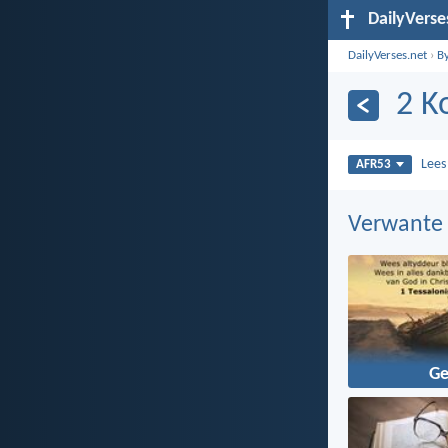
DailyVerse
DailyVerses.net
›
B
2 K
Lee
AFR53
Verwante
G