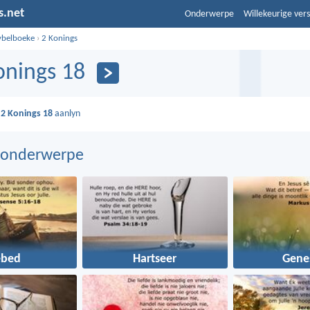
s.net
Onderwerpe
Willekeurige vers
ybelboeke
›
2 Konings
onings 18
s
2 Konings 18
aanlyn
 onderwerpe
ebed
Hartseer
Gene