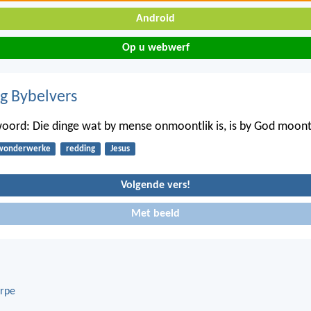
Android
Op u webwerf
ig Bybelvers
ord: Die dinge wat by mense onmoontlik is, is by God moontl
wonderwerke
redding
Jesus
Volgende vers!
Met beeld
rpe