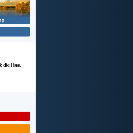
op
k die H
ere
.