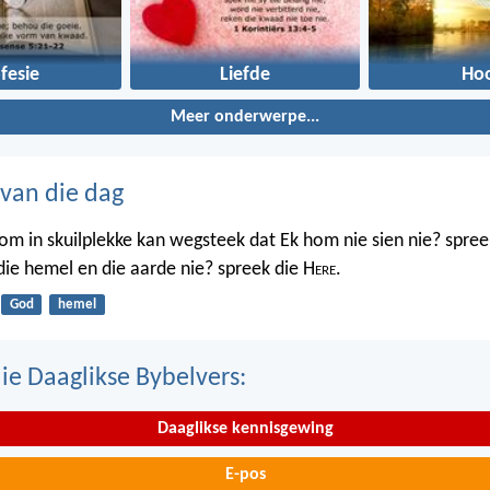
fesie
Liefde
Ho
Meer onderwerpe...
 van die dag
m in skuilplekke kan wegsteek dat Ek hom nie sien nie? spree
 die hemel en die aarde nie? spreek die H
ere
.
God
hemel
ie Daaglikse Bybelvers:
Daaglikse kennisgewing
E-pos