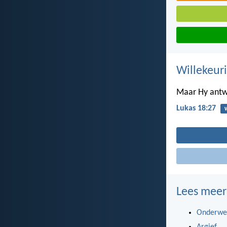
Willekeur
Maar Hy antwo
Lukas 18:27
Lees meer
Onderwe
Argief