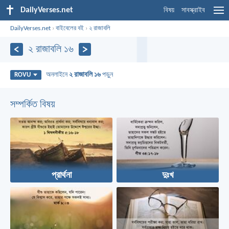
DailyVerses.net
বিষয়
সাবস্ক্রাইব
DailyVerses.net
›
বাইবেলের বই
›
২ রাজাবলি
২ রাজাবলি ১৬
অনলাইনে
২ রাজাবলি ১৬
পড়ুন
ROVU
সম্পর্কিত বিষয়
প্রার্থনা
দুঃখ