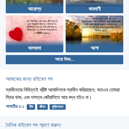
আরোগ্য
ভাববাণী
ভালবাসা
আশা
আরো বিষয়...
আজকের জন্য বাইবেল পদ
স্বাধীনতার নিমিত্তই খ্রীষ্ট আমাদিগকে স্বাধীন করিয়াছেন; অতএব তোমরা
স্থির থাক, এবং দাসত্ব-জোঁয়ালিতে আর বদ্ধ হইও না।
গালাতীয় ৫:১
যীশু
জীবন
মুক্তিদাতা
দৈনিক বাইবেল পদ গ্রহণ করুন: