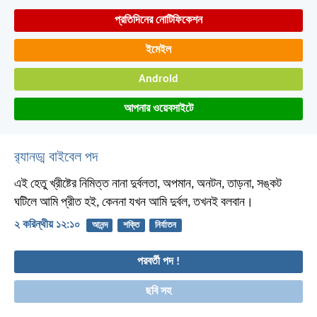
প্রতিদিনের নোটিফিকেশন
ইমেইল
Android
আপনার ওয়েবসাইটে
র‌্যানড্ম বাইবেল পদ
এই হেতু খ্রীষ্টের নিমিত্ত নানা দুর্বলতা, অপমান, অনটন, তাড়না, সঙ্কট
ঘটিলে আমি প্রীত হই, কেননা যখন আমি দুর্বল, তখনই বলবান।
২ করিন্থীয় ১২:১০
আনন্দ
শক্তি
নির্যাতন
পরবর্তী পদ !
ছবি সহ