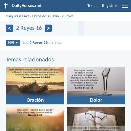
DailyVerses.net
Temas
Registrar
DailyVerses.net
›
Libros de la Biblia
›
2 Reyes
2 Reyes 16
Lea
2 Reyes 16
en línea
NVI
Temas relacionados
Oración
Dolor