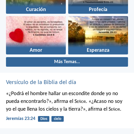
Curación
Profecía
Amor
Esperanza
Más Temas...
Versículo de la Biblia del día
«¿Podrá el hombre hallar un escondite
donde yo no
pueda encontrarlo?»,
afirma el S
eñor
.
«¿Acaso no soy
yo el que llena los cielos y la tierra?»,
afirma el S
eñor
.
Jeremías 23:24
Dios
cielo