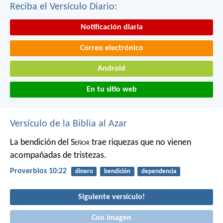
Reciba el Versículo Diario:
Notificación diaria
Correo electrónico
Android
En tu sitio web
Versículo de la Biblia al Azar
La bendición del S
eñor
trae riquezas
que no vienen
acompañadas de tristezas.
Proverbios 10:22
dinero
bendición
dependencia
Siguiente versículo!
Con imagen