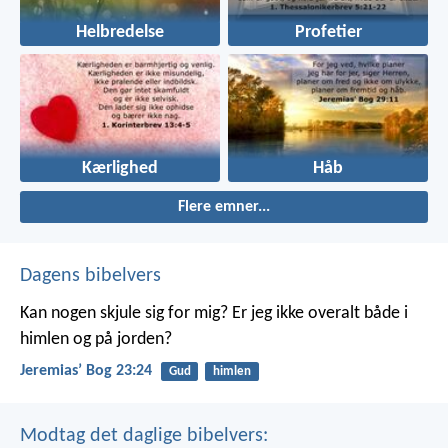
Helbredelse
Profetier
Kærlighed
Håb
Flere emner...
Dagens bibelvers
Kan nogen skjule sig for mig? Er jeg ikke overalt både i
himlen og på jorden?
Jeremiasʼ Bog 23:24
Gud
himlen
Modtag det daglige bibelvers: