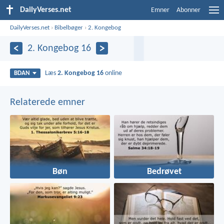
DailyVerses.net
Emner
Abonner
DailyVerses.net
›
Bibelbøger
›
2. Kongebog
2. Kongebog 16
Læs
2. Kongebog 16
online
BDAN
Relaterede emner
Bøn
Bedrøvet