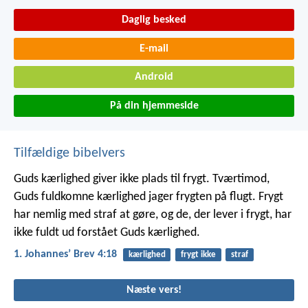
Daglig besked
E-mail
Android
På din hjemmeside
Tilfældige bibelvers
Guds kærlighed giver ikke plads til frygt. Tværtimod,
Guds fuldkomne kærlighed jager frygten på flugt. Frygt
har nemlig med straf at gøre, og de, der lever i frygt, har
ikke fuldt ud forstået Guds kærlighed.
1. Johannesʼ Brev 4:18
kærlighed
frygt ikke
straf
Næste vers!