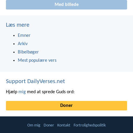
Med billede
Læs mere
Emner
Arkiv
Bibelbøger
Mest populære vers
Support DailyVerses.net
Hjælp
mig
med at sprede Guds ord:
Doner
Om mig
Doner
Kontakt
Fortrolighedspolitik