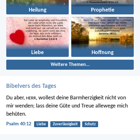
Heilung
Prophetie
Liebe
Hoffnung
Weitere Themen...
Bibelvers des Tages
Du aber,
, wollest deine Barmherzigkeit nicht von
HERR
mir wenden;
lass deine Güte und Treue allewege mich
behüten.
Psalm 40:12
Liebe
Zuverlässigkeit
Schutz