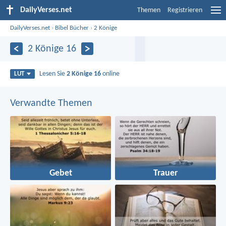
DailyVerses.net
Themen
Registrieren
DailyVerses.net
›
Bibel Bücher
›
2 Könige
2 Könige 16
Lesen Sie
2 Könige 16
online
LUT
Verwandte Themen
Gebet
Trauer