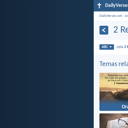
DailyVerse
DailyVerses.net
›
Li
2 R
Leia
2 
ARC
Temas rel
Or