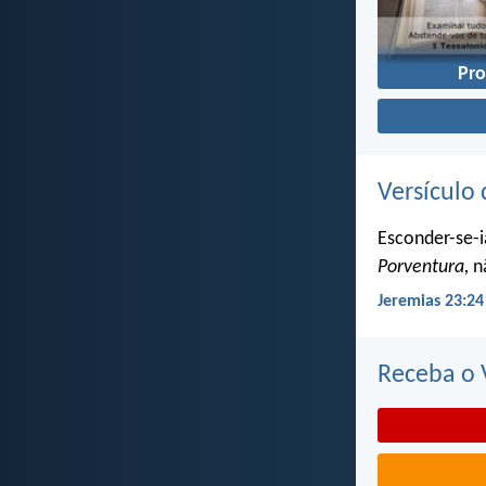
Pro
Versículo 
Esconder-se-i
Porventura,
nã
Jeremias 23:24
Receba o V