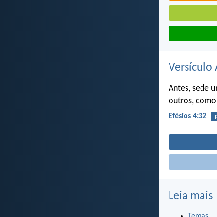
Versículo 
Antes, sede u
outros, como
Efésios 4:32
Leia mais
Temas