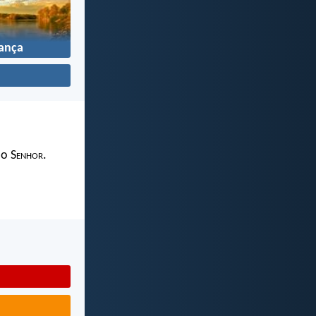
ança
 o S
enhor
.