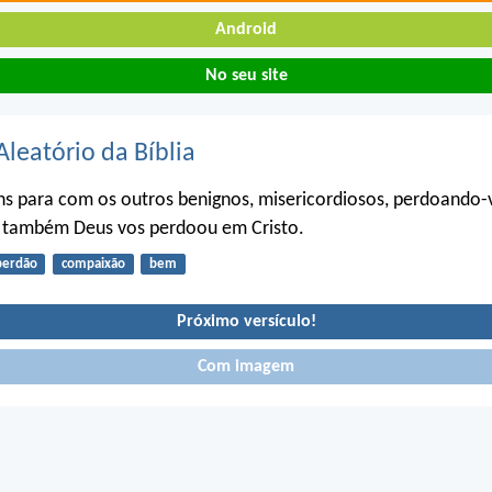
Android
No seu site
Aleatório da Bíblia
ns para com os outros benignos, misericordiosos, perdoando-
 também Deus vos perdoou em Cristo.
perdão
compaixão
bem
Próximo versículo!
Com imagem