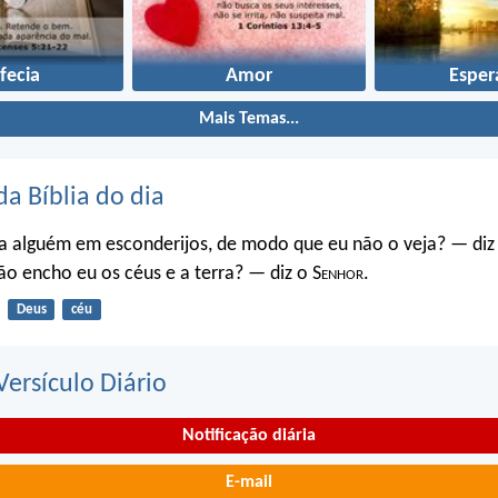
fecia
Amor
Esper
Mais Temas...
da Bíblia do dia
a alguém em esconderijos, de modo que eu não o veja? — diz
o encho eu os céus e a terra? — diz o S
enhor
.
Deus
céu
ersículo Diário
Notificação diária
E-mail