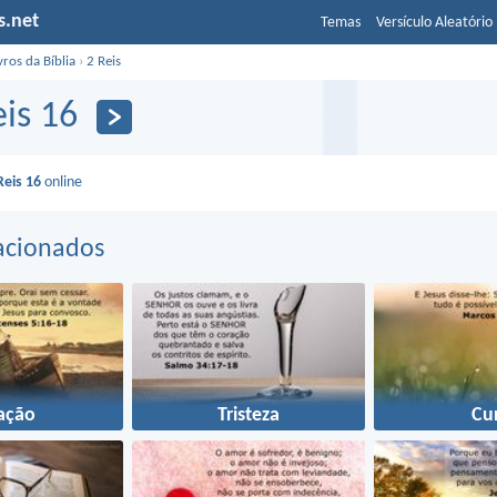
s.net
Temas
Versículo Aleatório
vros da Bíblia
›
2 Reis
eis 16
Reis 16
online
acionados
ação
Tristeza
Cu