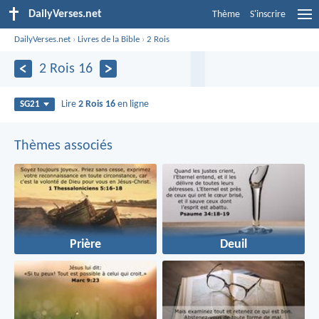
DailyVerses.net
Thème
S'inscrire
DailyVerses.net
›
Livres de la Bible
›
2 Rois
2 Rois 16
Lire
2 Rois 16
en ligne
SG21
Thèmes associés
Prière
Deuil