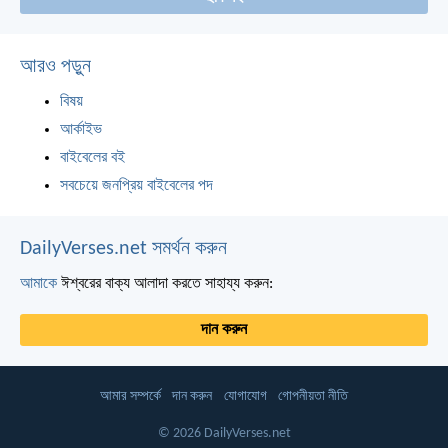
আরও পড়ুন
বিষয়
আর্কাইভ
বাইবেলের বই
সবচেয়ে জনপ্রিয় বাইবেলের পদ
DailyVerses.net সমর্থন করুন
আমাকে
ঈশ্বরের বাক্য আলাদা করতে সাহায্য করুন:
দান করুন
আমার সম্পর্কে
দান করুন
যোগাযোগ
গোপনীয়তা নীতি
© 2026 DailyVerses.net