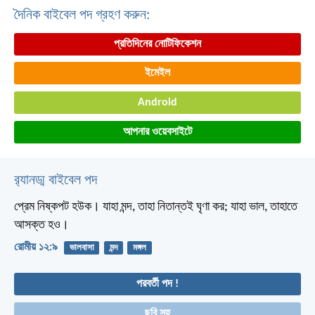
দৈনিক বাইবেল পদ গ্রহণ করুন:
প্রতিদিনের নোটিফিকেশন
ইমেইল
Android
আপনার ওয়েবসাইটে
র‌্যানড্ম বাইবেল পদ
প্রেম নিষ্কপট হউক। যাহা মন্দ, তাহা নিতান্তই ঘৃণা কর; যাহা ভাল, তাহাতে
আসক্ত হও।
রোমীয় ১২:৯
ভালবাসা
মন্দ
মঙ্গল
পরবর্তী পদ !
ছবি সহ