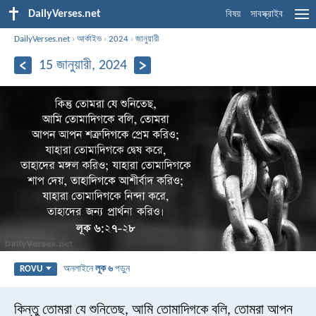
DailyVerses.net
বিষয়
সাবস্ক্রাইব
DailyVerses.net
›
আর্কাইভ
›
2024
›
জানুয়ারী
15 জানুয়ারী, 2024
অনলাইনে
লূক ৬
পড়ুন
ROVU
কিন্তু তোমরা যে শুনিতেছ, আমি তোমাদিগকে বলি, তোমরা আপন