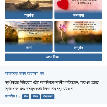
প্রার্থনা
ভালবাসা
আশা
বিশ্বাস
আরো বিষয়...
আজকের জন্য বাইবেল পদ
স্বাধীনতার নিমিত্তই খ্রীষ্ট আমাদিগকে স্বাধীন করিয়াছেন; অতএব তোমরা
স্থির থাক, এবং দাসত্ব-জোঁয়ালিতে আর বদ্ধ হইও না।
গালাতীয় ৫:১
যীশু
জীবন
মুক্তিদাতা