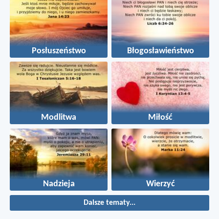
Posłuszeństwo
Błogosławieństwo
Modlitwa
Miłość
Nadzieja
Wierzyć
Dalsze tematy...