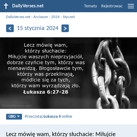
DailyVerses.net
Tematy
Rejestrowac
DailyVerses.net
›
Arciwum
›
2024
›
Styczeń
15 stycznia 2024
Przeczytaj
Łukasza 6
online
UBG
Lecz mówię wam, którzy słuchacie: Miłujcie