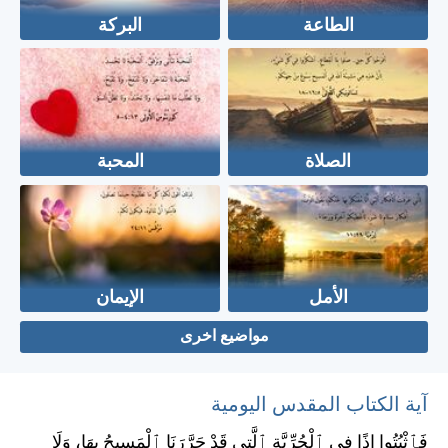
الطاعة
البركة
الصلاة
المحبة
الأمل
الإيمان
مواضيع اخرى
آية الكتاب المقدس اليومية
فَٱثْبُتُوا إِذًا فِي ٱلْحُرِّيَّةِ ٱلَّتِي قَدْ حَرَّرَنَا ٱلْمَسِيحُ بِهَا، وَلَا