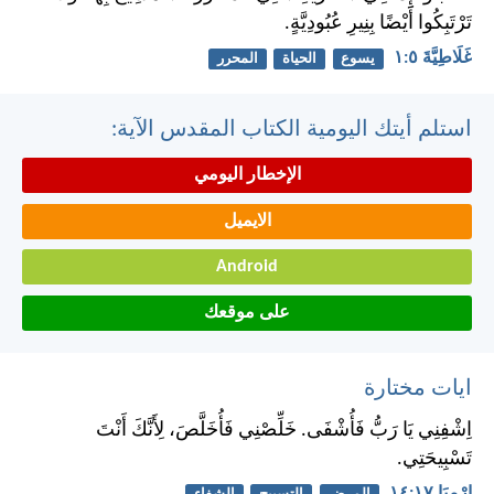
تَرْتَبِكُوا أَيْضًا بِنِيرِ عُبُودِيَّةٍ.
غَلَاطِيَّةَ ٥:‏١
يسوع
الحياة
المحرر
استلم أيتك اليومية الكتاب المقدس الآية:
الإخطار اليومي
الايميل
Android
على موقعك
ايات مختارة
اِشْفِنِي يَا رَبُّ فَأُشْفَى. خَلِّصْنِي فَأُخَلَّصَ، لِأَنَّكَ أَنْتَ
تَسْبِيحَتِي.