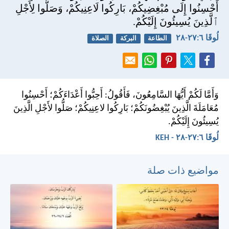
أَحْسِنُوا إِلَى مُبْغِضِيكُمْ، بَارِكُوا لَاعِنِيكُمْ، وَصَلُّوا لِأَجْلِ
ٱلَّذِينَ يُسِيئُونَ إِلَيْكُمْ.
لُوقَا ٦:‏٢٧-‏٢٨
الطاعة
البركة
الصلاة
وَأَمَّا لَكُمْ أَيُّهَا السَّامِعُونَ، فَأَقُولُ: أَحِبُّوا أَعْدَاءَكُمْ؛ أَحْسِنُوا
مُعَامَلَةَ الَّذِينَ يُبْغِضُونَكُمْ؛ بَارِكُوا لاعِنِيكُمْ؛ صَلُّوا لأَجْلِ الَّذِينَ
يُسِيئُونَ إِلَيْكُمْ.
لُوقَا ٦:‏٢٧-‏٢٨ - KEH
مواضيع ذات صلة