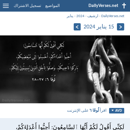
DailyVerses.net
المواضيع
تسجيل الاشتراك
DailyVerses.net
›
ارشيف
›
2024
›
يناير
15 يناير 2024
اقرأ
لُوقَا ٦
على الإنترنت
AVD
لَكِنِّي أَقُولُ لَكُمْ أَيُّهَا ٱلسَّامِعُونَ: أَحِبُّوا أَعْدَاءَكُمْ،