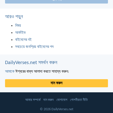
আরও পড়ুন
বিষয়
আর্কাইভ
বাইবেলের বই
সবচেয়ে জনপ্রিয় বাইবেলের পদ
DailyVerses.net সমর্থন করুন
আমাকে
ঈশ্বরের বাক্য আলাদা করতে সাহায্য করুন:
দান করুন
আমার সম্পর্কে
দান করুন
যোগাযোগ
গোপনীয়তা নীতি
© 2026 DailyVerses.net