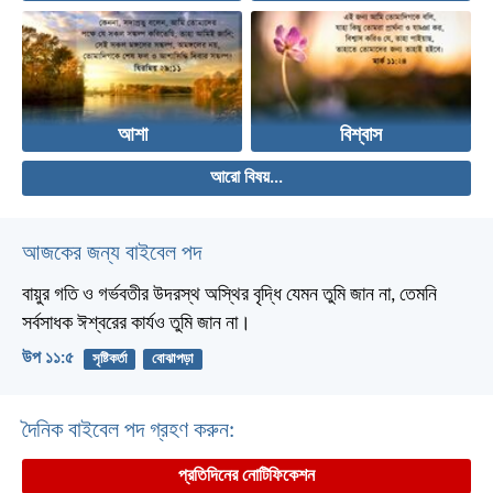
আশা
বিশ্বাস
আরো বিষয়...
আজকের জন্য বাইবেল পদ
বায়ুর গতি ও গর্ভবতীর উদরস্থ অস্থির বৃদ্ধি যেমন তুমি জান না, তেমনি
সর্বসাধক ঈশ্বরের কার্যও তুমি জান না।
উপ ১১:৫
সৃষ্টিকর্তা
বোঝাপড়া
দৈনিক বাইবেল পদ গ্রহণ করুন:
প্রতিদিনের নোটিফিকেশন