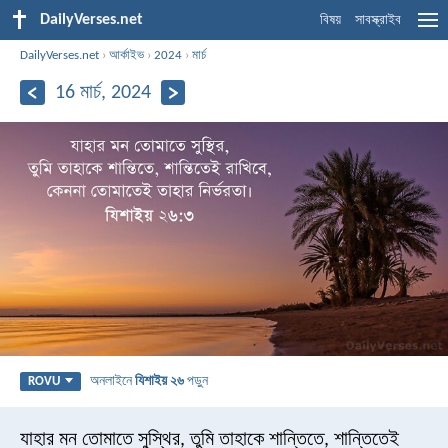
DailyVerses.net
বিষয়
সাবস্ক্রাইব
DailyVerses.net
›
আর্কাইভ
›
2024
›
মার্চ
16 মার্চ, 2024
অনলাইনে
যিশাইয় ২৬
পড়ুন
ROVU
যাহার মন তোমাতে সুস্থির, তুমি তাহাকে শান্তিতে, শান্তিতেই