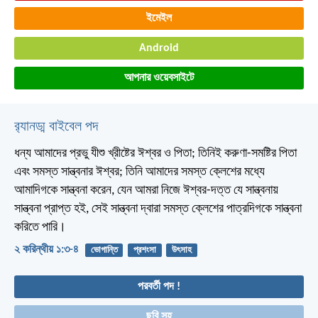
ইমেইল
Android
আপনার ওয়েবসাইটে
র‌্যানড্ম বাইবেল পদ
ধন্য আমাদের প্রভু যীশু খ্রীষ্টের ঈশ্বর ও পিতা; তিনিই করুণা-সমষ্টির পিতা
এবং সমস্ত সান্ত্বনার ঈশ্বর; তিনি আমাদের সমস্ত ক্লেশের মধ্যে
আমাদিগকে সান্ত্বনা করেন, যেন আমরা নিজে ঈশ্বর-দত্ত যে সান্ত্বনায়
সান্ত্বনা প্রাপ্ত হই, সেই সান্ত্বনা দ্বারা সমস্ত ক্লেশের পাত্রদিগকে সান্ত্বনা
করিতে পারি।
২ করিন্থীয় ১:৩-৪
ভোগান্তি
প্রশংসা
উৎসাহ
পরবর্তী পদ !
ছবি সহ