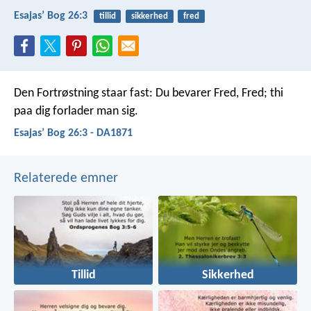
Esajasʼ Bog 26:3
tillid
sikkerhed
fred
Den Fortrøstning staar fast:
Du bevarer Fred, Fred;
thi
paa dig forlader man sig.
Esajasʼ Bog 26:3 - DA1871
Relaterede emner
Tillid
Sikkerhed