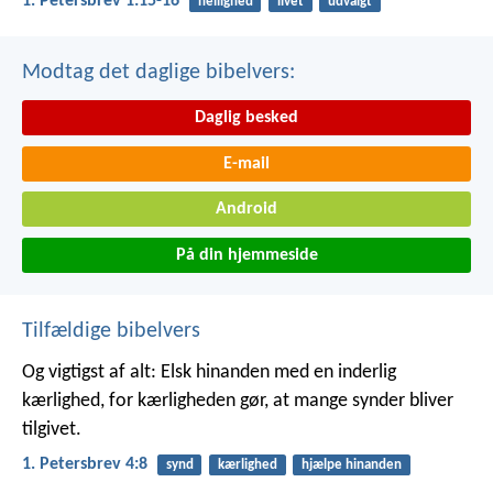
1. Petersbrev 1:15-16
hellighed
livet
udvalgt
Modtag det daglige bibelvers:
Daglig besked
E-mail
Android
På din hjemmeside
Tilfældige bibelvers
Og vigtigst af alt: Elsk hinanden med en inderlig
kærlighed, for kærligheden gør, at mange synder bliver
tilgivet.
1. Petersbrev 4:8
synd
kærlighed
hjælpe hinanden