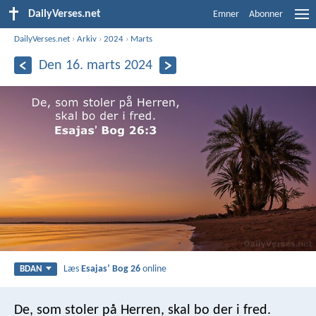
DailyVerses.net
Emner
Abonner
DailyVerses.net
›
Arkiv
›
2024
›
Marts
Den 16. marts 2024
Læs
Esajasʼ Bog 26
online
BDAN
De, som stoler på Herren,
skal bo der i fred.