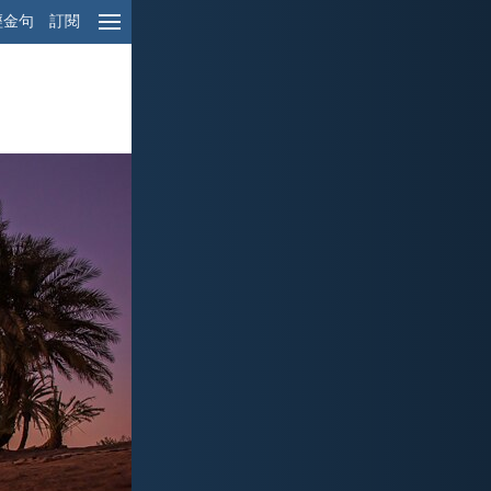
經金句
訂閱