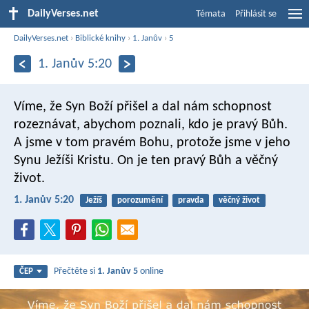
DailyVerses.net
Témata
Přihlásit se
DailyVerses.net
›
Biblické knihy
›
1. Janův
›
5
1. Janův 5:20
Víme, že Syn Boží přišel a dal nám schopnost
rozeznávat, abychom poznali, kdo je pravý Bůh.
A jsme v tom pravém Bohu, protože jsme v jeho
Synu Ježíši Kristu. On je ten pravý Bůh a věčný
život.
1. Janův 5:20
Ježíš
porozumění
pravda
věčný život
Přečtěte si
1. Janův 5
online
ČEP