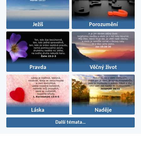
Ježíš
Porozumění
Pravda
Věčný život
Láska
Naděje
Další témata…