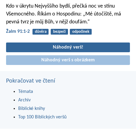
Kdo v úkrytu Nejvyššího bydlí,
přečká noc ve stínu
Všemocného.
Říkám o Hospodinu:
„Mé útočiště, má
pevná tvrz
je můj Bůh, v nějž doufám.“
Žalm 91:1-2
důvěra
bezpečí
odpočinek
Náhodný verš!
Náhodný verš s obrázkem
Pokračovat ve čtení
Témata
Archiv
Biblické knihy
Top 100 Biblických veršů