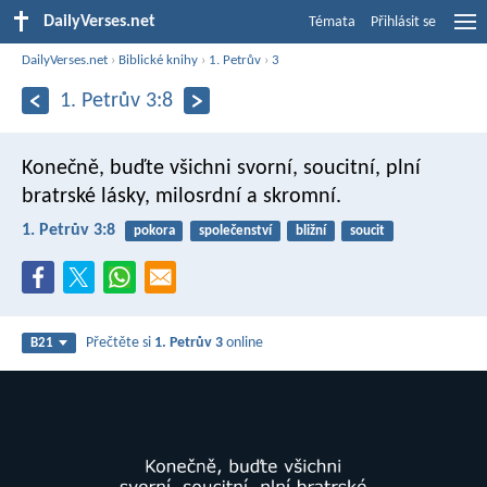
DailyVerses.net
Témata
Přihlásit se
DailyVerses.net
›
Biblické knihy
›
1. Petrův
›
3
1. Petrův 3:8
Konečně, buďte všichni svorní, soucitní, plní
bratrské lásky, milosrdní a skromní.
1. Petrův 3:8
pokora
společenství
bližní
soucit
Přečtěte si
1. Petrův 3
online
B21