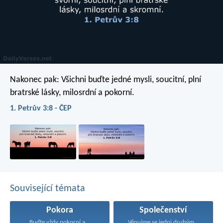
Nakonec pak: Všichni buďte jedné mysli, soucitní, plní
bratrské lásky, milosrdní a pokorní.
1. Petrův 3:8 - ČEP
Související témata
Pokora
Společenství
Buďte vždy pokorní a...
Věnujme se jedni druhým...