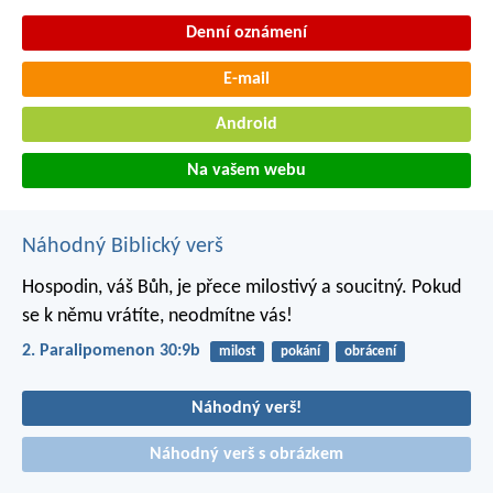
Denní oznámení
E-mail
Android
Na vašem webu
Náhodný Biblický verš
Hospodin, váš Bůh, je přece milostivý a soucitný. Pokud
se k němu vrátíte, neodmítne vás!
2. Paralipomenon 30:9b
milost
pokání
obrácení
Náhodný verš!
Náhodný verš s obrázkem