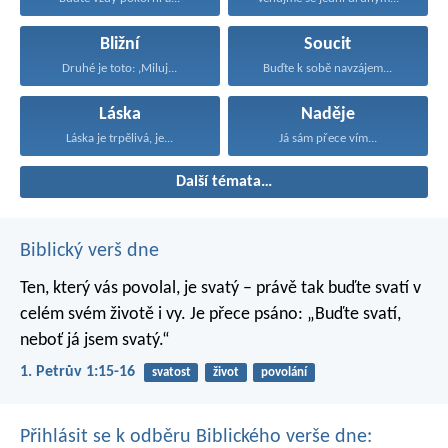
Bližní
Soucit
Druhé je toto: ‚Miluj...
Buďte k sobě navzájem...
Láska
Naděje
Láska je trpělivá, je...
Já sám přece vím...
Další témata…
Biblický verš dne
Ten, který vás povolal, je svatý – právě tak buďte svatí v
celém svém životě i vy. Je přece psáno: „Buďte svatí,
neboť já jsem svatý.“
1. Petrův 1:15-16
svatost
život
povolání
Přihlásit se k odběru Biblického verše dne: