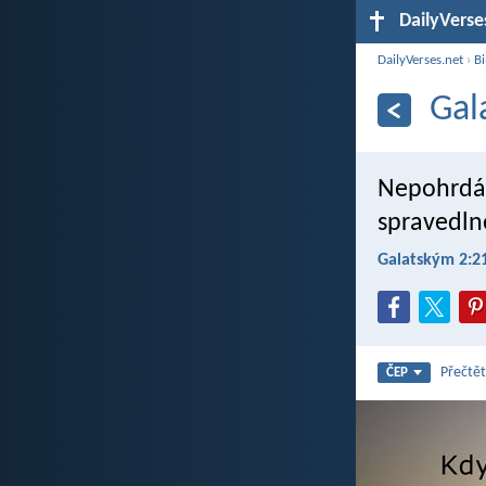
DailyVerse
DailyVerses.net
›
Bi
Gal
Nepohrdám
spravedlno
Galatským 2:2
Přečtět
ČEP