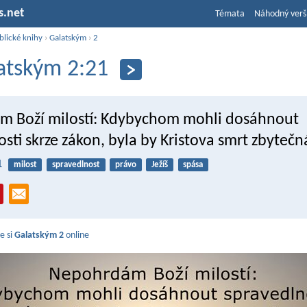
s.net
Témata
Náhodný verš
blické knihy
›
Galatským
›
2
atským 2:21
 Boží milostí: Kdybychom mohli dosáhnout
sti skrze zákon, byla by Kristova smrt zbytečn
1
milost
spravedlnost
právo
Ježíš
spása
e si
Galatským 2
online