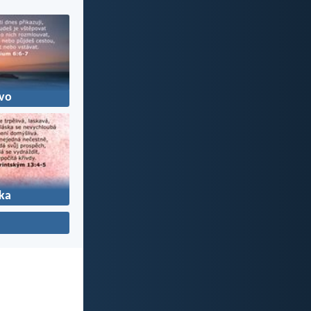
vo
ka