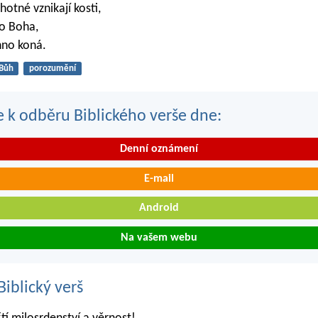
ěhotné vznikají kosti,
lo Boha,
hno koná.
Bůh
porozumění
se k odběru Biblického verše dne:
Denní oznámení
E-mail
Android
Na vašem webu
iblický verš