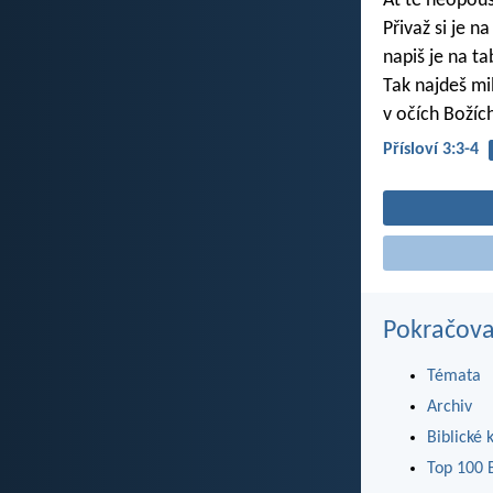
Ať tě neopouš
Přivaž si je na
napiš je na t
Tak najdeš mi
v očích Božích
Přísloví 3:3-4
Pokračova
Témata
Archiv
Biblické 
Top 100 B