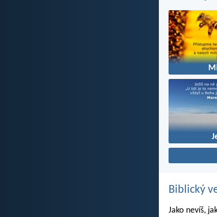
Mi
J
Biblický v
Jako nevíš, ja