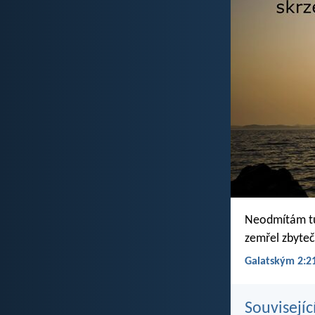
Neodmítám tu 
zemřel zbyteč
Galatským 2:21
Souvisejíc