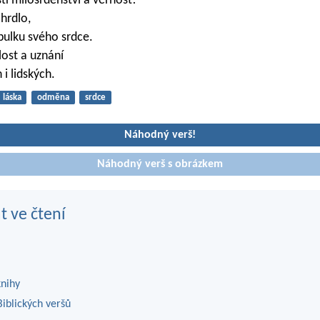
tí milosrdenství a věrnost!
 hrdlo,
abulku svého srdce.
lost a uznání
 i lidských.
láska
odměna
srdce
Náhodný verš!
Náhodný verš s obrázkem
t ve čtení
knihy
iblických veršů