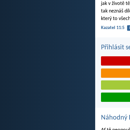
jak v životě t
tak neznáš dí
který to všec
Kazatel 11:5
Přihlásit 
Náhodný B