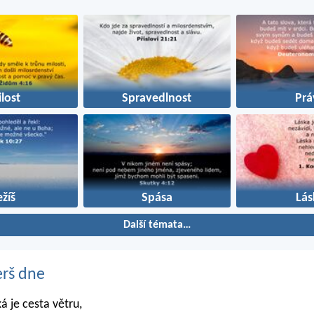
lost
Spravedlnost
Prá
ežíš
Spása
Lás
Další témata…
erš dne
ká je cesta větru,