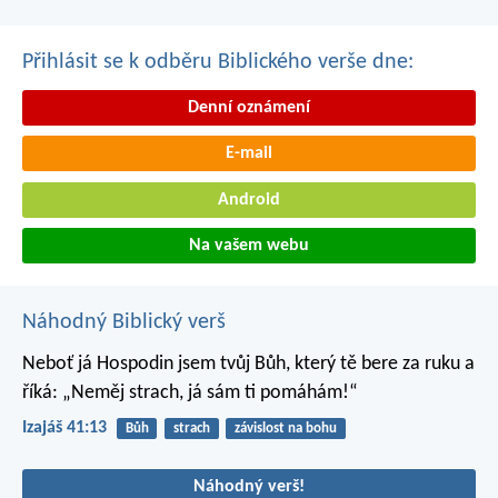
Přihlásit se k odběru Biblického verše dne:
Denní oznámení
E-mail
Android
Na vašem webu
Náhodný Biblický verš
Neboť já Hospodin jsem tvůj Bůh,
který tě bere za ruku
a
říká: „Neměj strach,
já sám ti pomáhám!“
Izajáš 41:13
Bůh
strach
závislost na bohu
Náhodný verš!