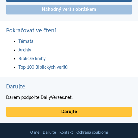
Náhodný verš s obrázkem
Pokračovat ve čtení
Témata
Archiv
Biblické knihy
Top 100 Biblických veršů
Darujte
Darem podpořte DailyVerses.net:
Darujte
O mě
Darujte
Kontakt
Ochrana soukromí