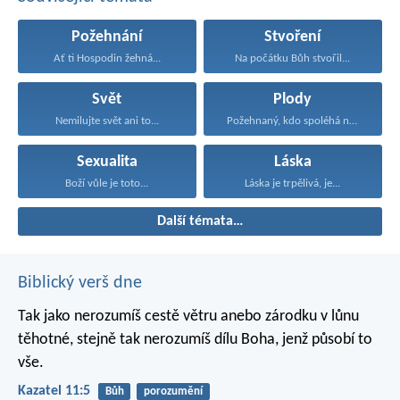
Požehnání
Stvoření
Ať ti Hospodin žehná...
Na počátku Bůh stvořil...
Svět
Plody
Nemilujte svět ani to...
Požehnaný, kdo spoléhá na...
Sexualita
Láska
Boží vůle je toto...
Láska je trpělivá, je...
Další témata…
Biblický verš dne
Tak jako nerozumíš cestě větru
anebo zárodku v lůnu
těhotné,
stejně tak nerozumíš dílu Boha,
jenž působí to
vše.
Kazatel 11:5
Bůh
porozumění