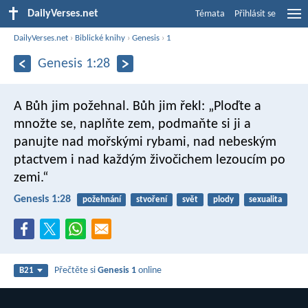
DailyVerses.net
Témata
Přihlásit se
DailyVerses.net
›
Biblické knihy
›
Genesis
›
1
Genesis 1:28
A Bůh jim požehnal. Bůh jim řekl: „Ploďte a
množte se, naplňte zem, podmaňte si ji a
panujte nad mořskými rybami, nad nebeským
ptactvem i nad každým živočichem lezoucím po
zemi.“
Genesis 1:28
požehnání
stvoření
svět
plody
sexualita
Přečtěte si
Genesis 1
online
B21