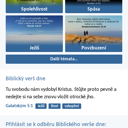
Spolehlivost
Spása
Ježíš
Povzbuzení
Další témata…
Biblický verš dne
Tu svobodu nám vydobyl Kristus. Stůjte proto pevně a
nedejte si na sebe znovu vložit otrocké jho.
Galatským 5:1
Ježíš
život
vykupitel
Přihlásit se k odběru Biblického verše dne: