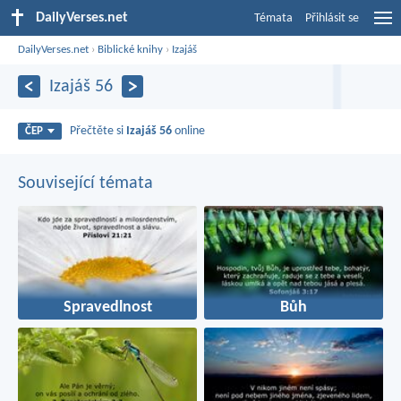
DailyVerses.net
Témata
Přihlásit se
DailyVerses.net
›
Biblické knihy
›
Izajáš
Izajáš 56
Přečtěte si
Izajáš 56
online
ČEP
Související témata
Spravedlnost
Bůh