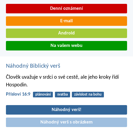
Denní oznámení
E-mail
Android
Na vašem webu
Náhodný Biblický verš
Člověk uvažuje v srdci o své cestě,
ale jeho kroky řídí
Hospodin.
Přísloví 16:9
plánování
svatba
závislost na bohu
Náhodný verš!
Náhodný verš s obrázkem