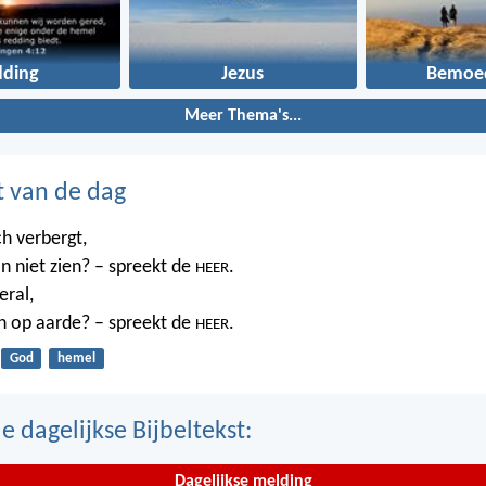
dding
Jezus
Bemoed
Meer Thema's...
t van de dag
ch verbergt,
n niet zien? – spreekt de
.
HEER
eral,
n op aarde? – spreekt de
.
HEER
God
hemel
 dagelijkse Bijbeltekst:
Dagelijkse melding