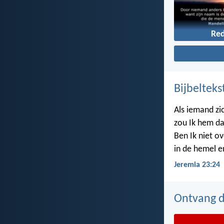
Re
Bijbelteks
Als iemand zi
zou Ik hem da
Ben Ik niet ov
in de hemel e
Jeremia 23:24
Ontvang de