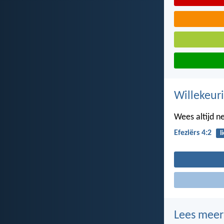
Willekeuri
Wees altijd ne
Efeziërs 4:2
l
Lees meer