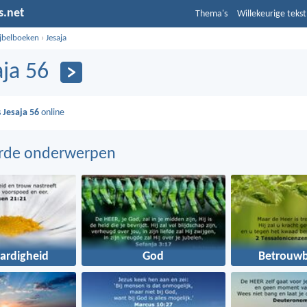
s.net
Thema's
Willekeurige tekst
ijbelboeken
›
Jesaja
aja 56
s
Jesaja 56
online
erde onderwerpen
ardigheid
God
Betrouwb