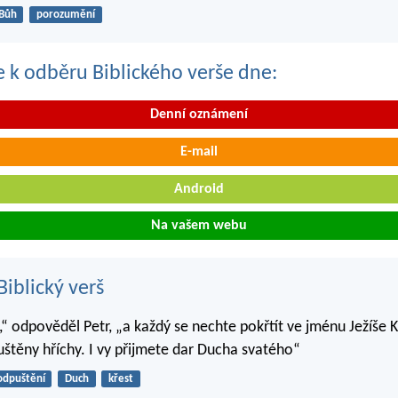
Bůh
porozumění
se k odběru Biblického verše dne:
Denní oznámení
E-mail
Android
Na vašem webu
iblický verš
“ odpověděl Petr, „a každý se nechte pokřtít ve jménu Ježíše K
štěny hříchy. I vy přijmete dar Ducha svatého“
odpuštění
Duch
křest