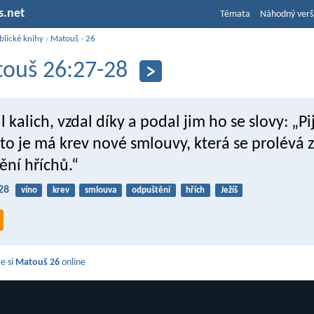
s.net
Témata
Náhodný verš
blické knihy
›
Matouš
›
26
ouš 26:27-28
 kalich, vzdal díky a podal jim ho se slovy: „Pij
oto je má krev nové smlouvy, která se prolévá
ění hříchů.“
28
víno
krev
smlouva
odpuštění
hřích
Ježíš
e si
Matouš 26
online