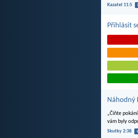
Kazatel 11:5
Přihlásit 
Náhodný B
„Čiňte pokání,
vám byly odpu
Skutky 2:38