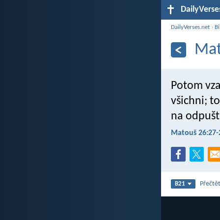
DailyVerse
DailyVerses.net
›
Bi
Mat
Potom vzal
všichni; t
na odpušt
Matouš 26:27-
Přečtět
B21