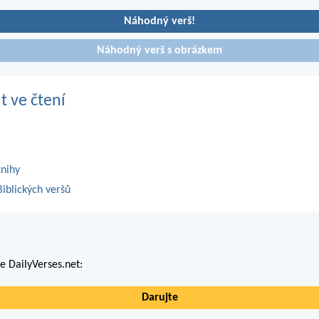
Náhodný verš!
Náhodný verš s obrázkem
t ve čtení
knihy
iblických veršů
 DailyVerses.net:
Darujte