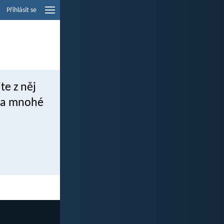
Přihlásit se
te z něj
 za mnohé