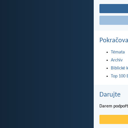
Pokračova
Témata
Archiv
Biblické 
Top 100 B
Darujte
Darem podpořte