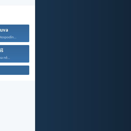
uva
Hospodin...
íš
na ně...