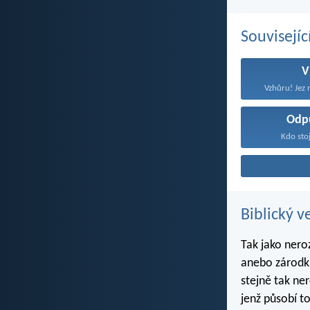
Souvisejíc
V
Vzhůru! Jez 
Odp
Kdo stoj
Biblický v
Tak jako nero
anebo zárodku
stejně tak ne
jenž působí to