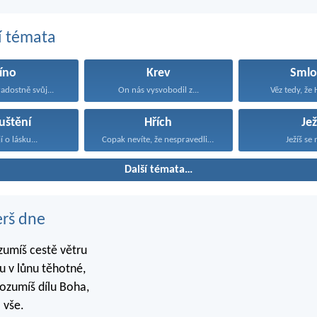
í témata
íno
Krev
Smlo
radostně svůj...
On nás vysvobodil z...
Věz tedy, že 
uštění
Hřích
Jež
í o lásku...
Copak nevíte, že nespravedliví...
Ježíš se 
Další témata…
erš dne
zumíš cestě větru
 v lůnu těhotné,
rozumíš dílu Boha,
 vše.