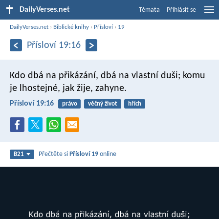
DailyVerses.net
Témata
Přihlásit se
DailyVerses.net
›
Biblické knihy
›
Přísloví
›
19
Přísloví 19:16
Kdo dbá na přikázání, dbá na vlastní duši;
komu
je lhostejné, jak žije, zahyne.
Přísloví 19:16
právo
věčný život
hřích
Přečtěte si
Přísloví 19
online
B21