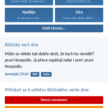
Copak nevíte, že nespravedliví...
Láska je trpělivá, je...
Naděje
Víra
Já sám přece vím...
Proto vám říkám: Věřte...
Další témata…
Biblický verš dne
Může se někdo tak dobře skrýt,
že bych ho neviděl?
praví Hospodin.
Já přece naplňuji nebe i zem!
praví
Hospodin.
Jeremjáš 23:24
Bůh
nebe
Přihlásit se k odběru Biblického verše dne:
Denní oznámení