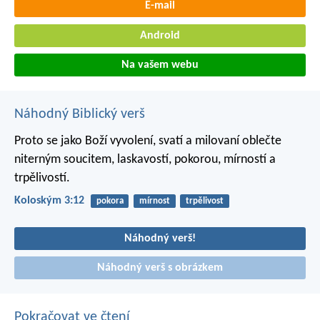
E-mail
Android
Na vašem webu
Náhodný Biblický verš
Proto se jako Boží vyvolení, svatí a milovaní oblečte
niterným soucitem, laskavostí, pokorou, mírností a
trpělivostí.
Koloským 3:12
pokora
mírnost
trpělivost
Náhodný verš!
Náhodný verš s obrázkem
Pokračovat ve čtení