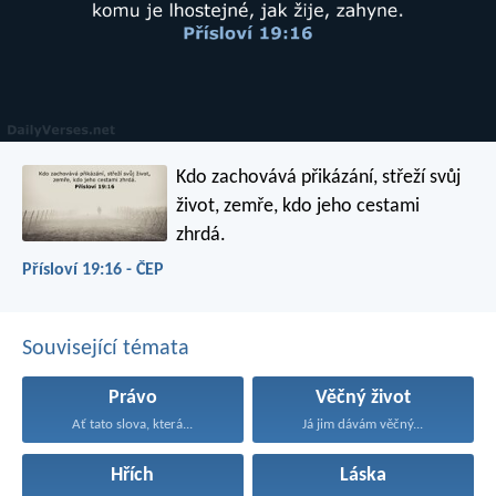
Kdo zachovává přikázání, střeží svůj
život,
zemře, kdo jeho cestami
zhrdá.
Přísloví 19:16 - ČEP
Související témata
Právo
Věčný život
Ať tato slova, která...
Já jim dávám věčný...
Hřích
Láska