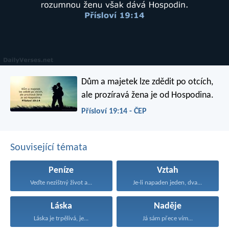
Dům a majetek lze zdědit po otcích,
ale prozíravá žena je od Hospodina.
Přísloví 19:14 - ČEP
Související témata
Peníze
Vztah
Veďte nezištný život a...
Je-li napaden jeden, dva...
Láska
Naděje
Láska je trpělivá, je...
Já sám přece vím...