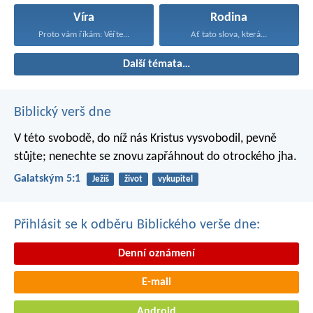
Víra
Rodina
Proto vám říkám: Věřte...
Ať tato slova, která...
Další témata…
Biblický verš dne
V této svobodě, do níž nás Kristus vysvobodil, pevně
stůjte; nenechte se znovu zapřáhnout do otrockého jha.
Galatským 5:1
Ježíš
život
vykupitel
Přihlásit se k odběru Biblického verše dne:
Denní oznámení
E-mail
Android