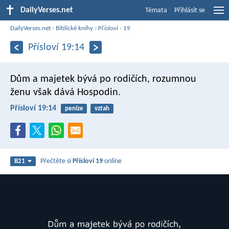
DailyVerses.net
Témata
Přihlásit se
DailyVerses.net
›
Biblické knihy
›
Přísloví
›
19
Přísloví 19:14
Dům a majetek bývá po rodičích,
rozumnou
ženu však dává Hospodin.
Přísloví 19:14
peníze
vztah
Přečtěte si
Přísloví 19
online
B21