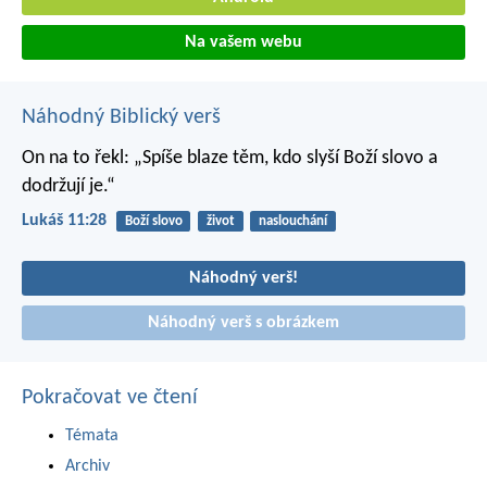
Na vašem webu
Náhodný Biblický verš
On na to řekl: „Spíše blaze těm, kdo slyší Boží slovo a
dodržují je.“
Lukáš 11:28
Boží slovo
život
naslouchání
Náhodný verš!
Náhodný verš s obrázkem
Pokračovat ve čtení
Témata
Archiv