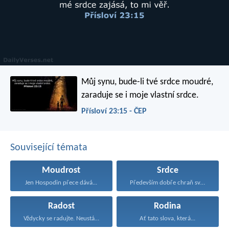
Můj synu, bude-li tvé srdce moudré,
zaraduje se i moje vlastní srdce.
Přísloví 23:15 - ČEP
Související témata
Moudrost
Srdce
Jen Hospodin přece dává...
Především dobře chraň své...
Radost
Rodina
Vždycky se radujte. Neustále...
Ať tato slova, která...