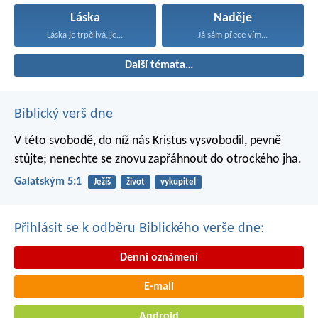
Láska
Naděje
Láska je trpělivá, je...
Já sám přece vím...
Další témata…
Biblický verš dne
V této svobodě, do níž nás Kristus vysvobodil, pevně
stůjte; nenechte se znovu zapřáhnout do otrockého jha.
Galatským 5:1
Ježíš
život
vykupitel
Přihlásit se k odběru Biblického verše dne:
Denní oznámení
E-mail
Android