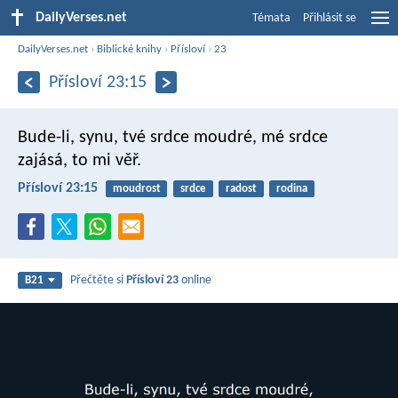
DailyVerses.net
Témata
Přihlásit se
DailyVerses.net
›
Biblické knihy
›
Přísloví
›
23
Přísloví 23:15
Bude-li, synu, tvé srdce moudré,
mé srdce
zajásá, to mi věř.
Přísloví 23:15
moudrost
srdce
radost
rodina
Přečtěte si
Přísloví 23
online
B21