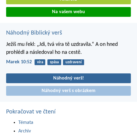
Na vašem webu
Náhodný Biblický verš
Ježíš mu řekl: „Jdi, tvá víra tě uzdravila.“ A on hned
prohlédl a následoval ho na cestě.
Marek 10:52
víra
spása
uzdravení
Náhodný verš!
Náhodný verš s obrázkem
Pokračovat ve čtení
Témata
Archiv