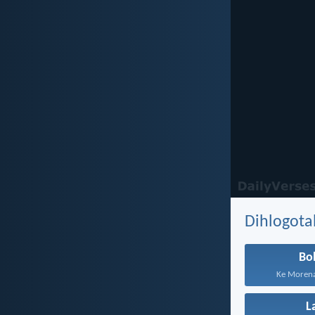
Dihlogota
Bo
Ke Morena 
L