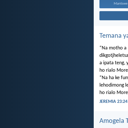
Mantswe a
Temana ya
“Na motho a 
dikgotjhelets
a ipata teng
ho rialo More
“Na ha ke f
lehodimong le
ho rialo More
JEREMIA 23:24
Amogela Te