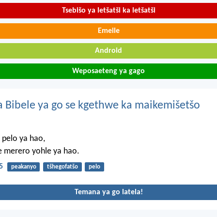
Tsebišo ya letšatši ka letšatši
Emeile
Android
Weposaeteng ya gago
 Bibele ya go se kgethwe ka maikemišetšo
 pelo ya hao,
e merero yohle ya hao.
5
peakanyo
tšhegofatšo
pelo
Temana ya go latela!