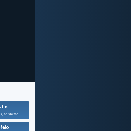
abo
Thabang kamehla, se phetseng...
felo