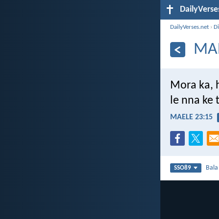
DailyVerse
DailyVerses.net
›
Di
MAE
Mora ka, 
le nna ke 
MAELE 23:15
Bal
SSO89