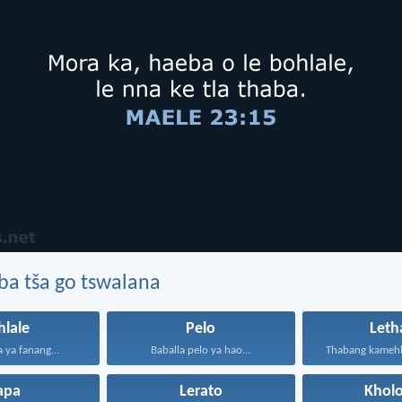
ba tša go tswalana
hlale
Pelo
Leth
ya fanang...
Baballa pelo ya hao...
apa
Lerato
Kholo