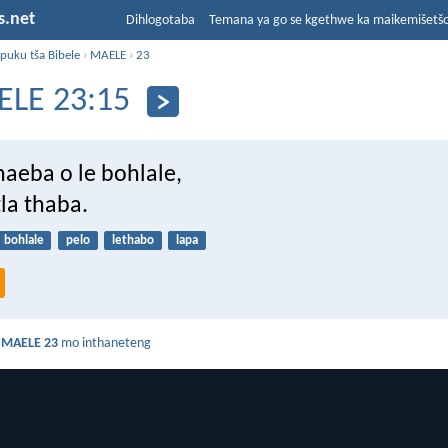
s.net
Dihlogotaba
Temana ya go se kgethwe ka maikemišetš
puku tša Bibele
›
MAELE
›
23
LE 23:15
haeba o le bohlale,
tla thaba.
bohlale
pelo
lethabo
lapa
a
MAELE 23
mo inthaneteng