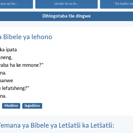
na ao ke...
Lerato le na le...
‘Ke tseba me
Dihlogotaba tše dingwe
 Bibele ya lehono
ka ipata
aneng,
, yaba ha ke mmone?”
na.
umanwe
 lefatsheng?”
na.
Modimo
legodimo
mana ya Bibele ya Letšatši ka Letšatši: