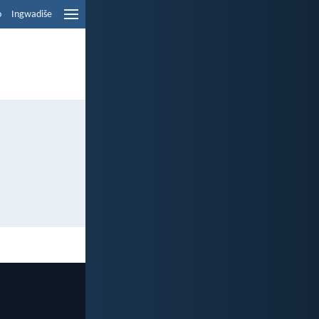
o
Ingwadiše