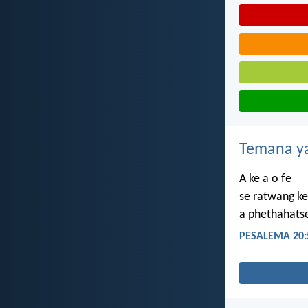
Temana ya
A ke a o fe
se ratwang ke
a phethahats
PESALEMA 20: