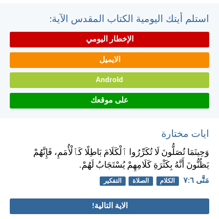
استلم أيتك اليومية الكتاب المقدس الآية:
الإخطار اليومي
الايميل
Android
على موقعك
ايات مختارة
وَحِينَمَا تُصَلُّونَ لَا تُكَرِّرُوا ٱلْكَلَامَ بَاطِلًا كَٱلْأُمَمِ، فَإِنَّهُمْ
يَظُنُّونَ أَنَّهُ بِكَثْرَةِ كَلَامِهِمْ يُسْتَجَابُ لَهُمْ.
مَتَّى ٦:‏٧
الكلام
الصلاة
التفكير
الاية التالية!