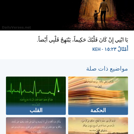
يَا ابْنِي إِنْ كَانَ قَلْبُكَ حَكِيماً، يَبْتَهِجُ قَلْبِي أَيْضاً.
أَمْثَالٌ ٢٣:‏١٥ - KEH
مواضيع ذات صلة
الحكمة
القلب