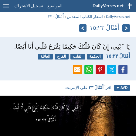
DailyVerses.net
المواضيع
تسجيل الاشتراك
DailyVerses.net
›
اسفار الكتاب المقدس
›
أَمْثَالٌ
›
٢٣
أَمْثَالٌ ٢٣:‏١٥
يَا ٱبْنِي، إِنْ كَانَ قَلْبُكَ حَكِيمًا يَفْرَحُ قَلْبِي أَنَا أَيْضًا.
أَمْثَالٌ ٢٣:‏١٥
الحكمة
القلب
الفرح
العائلة
اقرأ
أَمْثَالٌ ٢٣
على الإنترنت
AVD