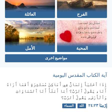
الفرح
العائلة
المحبة
الأمل
مواضيع اخرى
آية الكتاب المقدس اليومية
إِذَا ٱخْتَبَأَ إِنْسَانٌ فِي أَمَاكِنَ مُسْتَتِرَةٍ أَفَمَا أَرَاهُ
أَنَا، يَقُولُ ٱلرَّبُّ؟ أَمَا أَمْلَأُ أَنَا ٱلسَّمَاوَاتِ
وَٱلْأَرْضَ، يَقُولُ ٱلرَّبُّ؟
إِرْمِيَا ٢٣:‏٢٤
الله
السماء